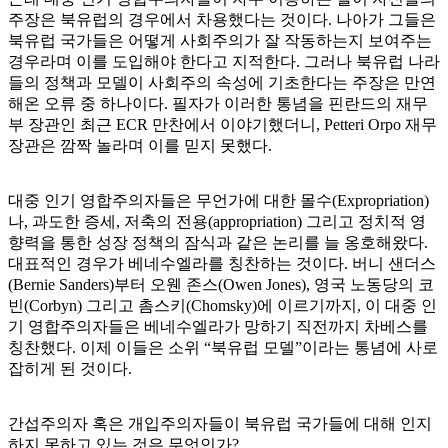
주장은 북유럽의 경우에서 차용했다는 것이다. 나아가 그들은
북유럽 국가들은 어떻게 사회주의가 잘 작동하는지 보여주는
경우라며 이를 도입해야 한다고 지적한다. 그러나 북유럽 나라
들의 정책과 모델이 사회주의 속성에 기초한다는 주장은 만연
해온 오류 중 하나이다. 필자가 이러한 통념을 핀란드의 재무
부 장관인 최근 ECR 만찬에서 이야기했더니, Petteri Orpo 재무
장관은 깜짝 놀라며 이를 믿지 못했다.
대중 인기 영합주의자들은 무언가에 대한 몰수(Expropriation)
나, 과도한 증세, 저축의 전용(appropriation) 그리고 정치적 영
향력을 통한 성장 정책의 잠식과 같은 논리를 늘 옹호해왔다.
대표적인 경우가 베네수엘라를 칭찬하는 것이다. 버니 샌더스
(Bernie Sanders)부터 오웬 존스(Owen Jones), 영국 노동당의 코
빈(Corbyn) 그리고 촘스키(Chomsky)에 이르기까지, 이 대중 인
기 영합주의자들은 베네수엘라가 망하기 직전까지 차베스를
칭찬했다. 이제 이들은 소위 “북유럽 모델”이라는 통념에 사로
잡히게 된 것이다.
간섭주의자 혹은 개입주의자들이 북유럽 국가들에 대해 인지
하지 못하고 있는 것은 무엇인가?