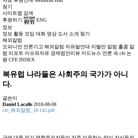
자료
후원안내
Memorial Hall
찾기
사이트맵
검색
후원하기
ENG
정보
정보
활동
모임
대회
영상
도서
소개
찾기
해외칼럼
오피니언
언론기고
해외칼럼
자유발언대
지텔만 칼럼
홀콤 칼
럼
리포트
이슈와자유
경제법안리뷰
카드뉴스
언론 속 cfe
논
평
CFE INDEX
북유럽 나라들은 사회주의 국가가 아니
다.
글쓴이
Daniel Lacalle
2018-08-08
cfe_해외칼럼_18-142.pdf
근래 대중 인기 영합주의자들이 자주 이용하는 말이 자신들의