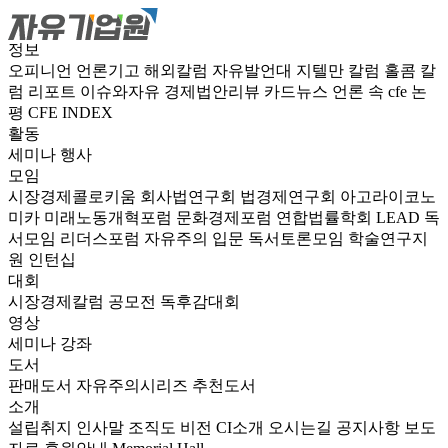
정보
오피니언
언론기고
해외칼럼
자유발언대
지텔만 칼럼
홀콤 칼
럼
리포트
이슈와자유
경제법안리뷰
카드뉴스
언론 속 cfe
논
평
CFE INDEX
활동
세미나
행사
모임
시장경제콜로키움
회사법연구회
법경제연구회
아고라이코노
미카
미래노동개혁포럼
문화경제포럼
연합법률학회 LEAD
독
서모임 리더스포럼
자유주의 입문 독서토론모임
학술연구지
원
인턴십
대회
시장경제칼럼 공모전
독후감대회
영상
세미나
강좌
도서
판매도서
자유주의시리즈
추천도서
소개
설립취지
인사말
조직도
비전
CI소개
오시는길
공지사항
보도