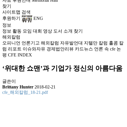
자료
후원안내
Memorial Hall
찾기
사이트맵
검색
후원하기
ENG
정보
정보
활동
모임
대회
영상
도서
소개
찾기
해외칼럼
오피니언
언론기고
해외칼럼
자유발언대
지텔만 칼럼
홀콤 칼
럼
리포트
이슈와자유
경제법안리뷰
카드뉴스
언론 속 cfe
논
평
CFE INDEX
‘위대한 쇼맨’과 기업가 정신의 아름다움
글쓴이
Brittany Hunter
2018-02-21
cfe_해외칼럼_18-21.pdf