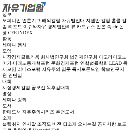
정보
오피니언
언론기고
해외칼럼
자유발언대
지텔만 칼럼
홀콤 칼
럼
리포트
이슈와자유
경제법안리뷰
카드뉴스
언론 속 cfe
논
평
CFE INDEX
활동
세미나
행사
모임
시장경제콜로키움
회사법연구회
법경제연구회
아고라이코노
미카
미래노동개혁포럼
문화경제포럼
연합법률학회 LEAD
독
서모임 리더스포럼
자유주의 입문 독서토론모임
학술연구지
원
인턴십
대회
시장경제칼럼 공모전
독후감대회
영상
세미나
강좌
도서
판매도서
자유주의시리즈
추천도서
소개
설립취지
인사말
조직도
비전
CI소개
오시는길
공지사항
보도