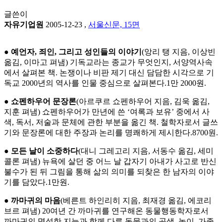
글쓴이
자유기업원
2005-12-23
,
서울신문, 15면
●
예언자, 죄인, 그리고 성인들의 이야기
(앙리 탱 지음, 이상빈
옮김, 이마고 펴냄) 기독교라는 종교가 무엇인지, 서양역사속
에서 살펴본 책. 논쟁이나 비판 제기 대신 담담한 시각으로 기
독교 2000년의 역사를 인물 중심으로 살펴본다.1만 2000원.
●
쇼펜하우어 문장론
(아르쿠르 쇼펜하우어 지음, 김욱 옮김,
지훈 펴냄) 쇼펜하우어가 만년에 쓴 ‘여록과 보유’ 중에서 사
색, 독서, 저술과 문체에 관한 부분을 옮긴 책. 철학자로서 글쓰
기와 문장론에 대한 주장과 논리를 명쾌하게 제시한다.8700원.
●
모든 날이 소중하다
(대니 그레고리 지음, 서동수 옮김, 세미
콜론 펴냄) 뉴욕에 살던 중 어느 날 갑자기 아내가 사고로 반신
불수가 된 뒤 그림을 통해 삶의 의미를 되찾은 한 남자의 이야
기를 담았다.1만원.
●
까마귀의 마음
(베른트 하인리히 지음, 최재경 옮김, 에코리
브르 펴냄) 20여년 간 까마귀를 연구해온 동물행동학자로서
까마귀의 명석한 지능과 함께 다른 동물과의 공생, 놀이, 가족