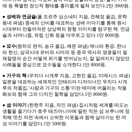
애 등 특별한 정신적 행태를 흥미롭게 펼쳐 보인다.2만 3000원.
●
성배와 연금술
(폴 조르주 상소네티 지음, 전혜정 옮김, 문학
동네 펴냄) 중세의 신비를 대표하는 성배 이야기를 통해 원시
시대부터 만들어져온 상상력의 원형 이미지를 탐구한 책. 연금
술과 샤머니즘, 유럽 신화 등을 아우르고 있다.1만 8000원.
●
묘수
(원하오 편저, 송규 옮김, 예문 펴냄) 제나라 환공, 한나
라 한신, 삼국시대 유비와 사마의 등 중국 역사의 영웅들이 절
체절명의 순간 어떻게 위기를 벗어났는지, 잘 알려지지 않았던
사례들을 중심으로 묘수들을 소개한다.1만 8000원.
●
가구의 책
(우치다 시게루 지음, 고현진 옮김, 미메시스 펴냄)
일본을 대표하는 세계적인 인테리어 디자이너인 우치다 시게
루의 작품집.‘사람과 가구의 소통’이란 테마에 어울리는 작품
화보와 함께 그의 디자인 철학을 담았다.1만 8000원.
●
섬 이야기
(한현주 지음, 자인 펴냄) 집시처럼 세계를 떠도는
생활을 즐기다가 호주 태즈마니아에 딸린 작은 섬 브루니에 정
착해 멋진 자연 속에서 소박한 이웃들과 함께 살아가는 한 여
성 이야기를 담았다.1만 5000원.