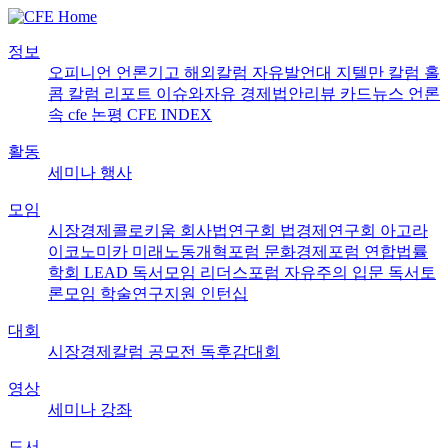
정보
오피니언
언론기고
해외칼럼
자유발언대
지텔만 칼럼
홀
콤 칼럼
리포트
이슈와자유
경제법안리뷰
카드뉴스
언론
속 cfe
논평
CFE INDEX
활동
세미나
행사
모임
시장경제콜로키움
회사법연구회
법경제연구회
아고라
이코노미카
미래노동개혁포럼
문화경제포럼
연합법률
학회 LEAD
독서모임 리더스포럼
자유주의 입문 독서토
론모임
학술연구지원
인턴십
대회
시장경제칼럼 공모전
독후감대회
영상
세미나
강좌
도서