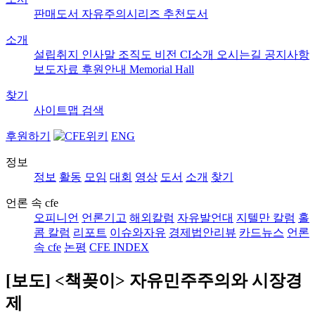
판매도서
자유주의시리즈
추천도서
소개
설립취지
인사말
조직도
비전
CI소개
오시는길
공지사항
보도자료
후원안내
Memorial Hall
찾기
사이트맵
검색
후원하기
ENG
정보
정보
활동
모임
대회
영상
도서
소개
찾기
언론 속 cfe
오피니언
언론기고
해외칼럼
자유발언대
지텔만 칼럼
홀
콤 칼럼
리포트
이슈와자유
경제법안리뷰
카드뉴스
언론
속 cfe
논평
CFE INDEX
[보도] <책꽂이> 자유민주주의와 시장경
제