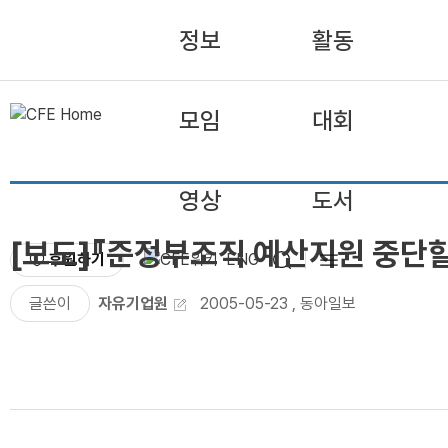
정보
활동
모임
대회
영상
도서
[보도]『준정부조직 예산지원 중단
후원하기
ENG
글쓴이
자유기업원
2005-05-23
,
동아일보