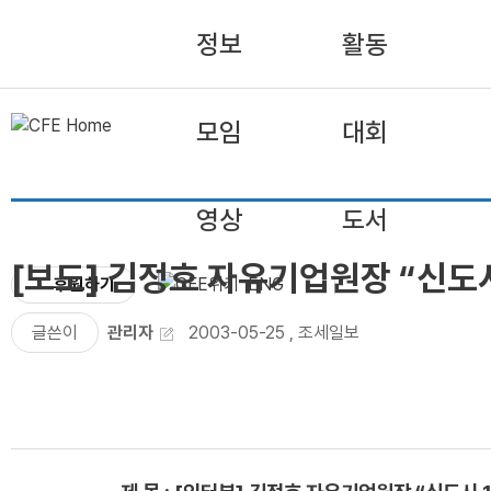
정보
활동
모임
대회
영상
도서
[보도] 김정호 자유기업원장 “신도시
후원하기
ENG
글쓴이
관리자
2003-05-25
,
조세일보