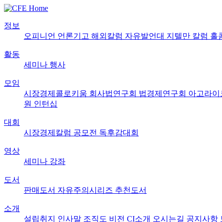
정보
오피니언
언론기고
해외칼럼
자유발언대
지텔만 칼럼
홀
활동
세미나
행사
모임
시장경제콜로키움
회사법연구회
법경제연구회
아고라이
원
인턴십
대회
시장경제칼럼 공모전
독후감대회
영상
세미나
강좌
도서
판매도서
자유주의시리즈
추천도서
소개
설립취지
인사말
조직도
비전
CI소개
오시는길
공지사항