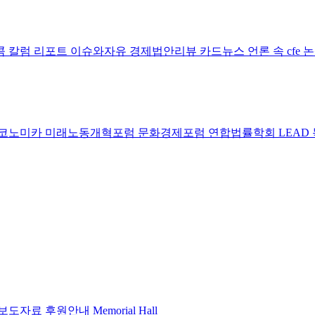
콤 칼럼
리포트
이슈와자유
경제법안리뷰
카드뉴스
언론 속 cfe
코노미카
미래노동개혁포럼
문화경제포럼
연합법률학회 LEAD
보도자료
후원안내
Memorial Hall