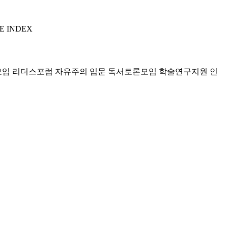
E INDEX
모임 리더스포럼
자유주의 입문 독서토론모임
학술연구지원
인