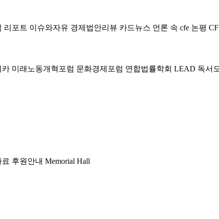
럼
리포트
이슈와자유
경제법안리뷰
카드뉴스
언론 속 cfe
논평
CF
미카
미래노동개혁포럼
문화경제포럼
연합법률학회 LEAD
독서
자료
후원안내
Memorial Hall