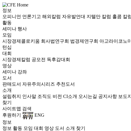
정보
오피니언
언론기고
해외칼럼
자유발언대
지텔만 칼럼
홀콤 칼
활동
세미나
행사
모임
시장경제콜로키움
회사법연구회
법경제연구회
아고라이코노
턴십
대회
시장경제칼럼 공모전
독후감대회
영상
세미나
강좌
도서
판매도서
자유주의시리즈
추천도서
소개
설립취지
인사말
조직도
비전
CI소개
오시는길
공지사항
보도
찾기
사이트맵
검색
후원하기
ENG
정보
정보
활동
모임
대회
영상
도서
소개
찾기