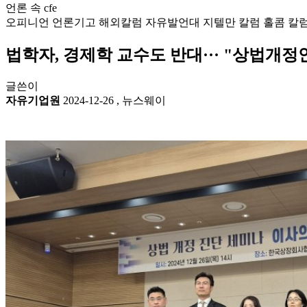
언론 속 cfe
오피니언
언론기고
해외칼럼
자유발언대
지텔만 칼럼
홀콤 칼
법학자, 경제학 교수도 반대··· "상법개정
글쓴이
자유기업원
2024-12-26
,
뉴스웨이