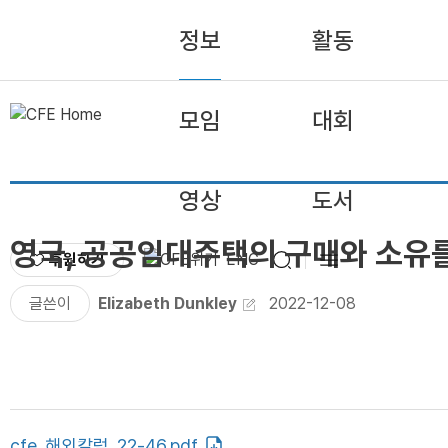
정보
활동
모임
대회
영상
도서
영국, 공공임대주택의 구매와 소유
후원하기
ENG
글쓴이
Elizabeth Dunkley
2022-12-08
cfe_해외칼럼_22-46.pdf