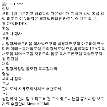
정보
오피니언
언론기고
해외칼럼
자유발언대
지텔만 칼럼
홀콤 칼
럼
리포트
이슈와자유
경제법안리뷰
카드뉴스
언론 속 cfe
논
평
CFE INDEX
활동
세미나
행사
모임
시장경제콜로키움
회사법연구회
법경제연구회
아고라이코노
미카
미래노동개혁포럼
문화경제포럼
연합법률학회 LEAD
독
서모임 리더스포럼
자유주의 입문 독서토론모임
학술연구지
원
인턴십
대회
시장경제칼럼 공모전
독후감대회
영상
세미나
강좌
도서
판매도서
자유주의시리즈
추천도서
소개
설립취지
인사말
조직도
비전
CI소개
오시는길
공지사항
보도
자료
후원안내
Memorial Hall