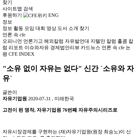
찾기
사이트맵
검색
후원하기
ENG
정보
정보
활동
모임
대회
영상
도서
소개
찾기
언론 속 cfe
오피니언
언론기고
해외칼럼
자유발언대
지텔만 칼럼
홀콤 칼
럼
리포트
이슈와자유
경제법안리뷰
카드뉴스
언론 속 cfe
논
평
CFE INDEX
"소유 없이 자유는 없다" 신간 `소유와 자
유`
글쓴이
자유기업원
2020-07-31
,
미래한국
고전이 된 명작, 자유기업원 76번째 자유주의시리즈로
자유시장경제를 구현하는 (재)자유기업원(원장 최승노)이 신