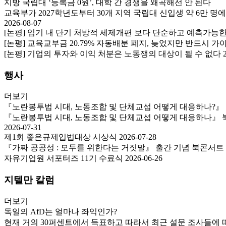
지방 국립대 ‘등록금 0원’, 대학 간 경쟁을 왜곡해선 안 된다
교육부가 2027학년도부터 30개 지역 국립대 신입생 약 6만 명
2026-08-07
[논평] 임기 내 단기 처방적 세제개편 보다 단순하고 예측가능
[논평] 교육교부금 20.79% 자동배분 폐지, 늦었지만 반드시 
[논평] 기업의 투자와 이익 처분은 노동쟁의 대상이 될 수 없다
행사
더보기
『노란봉투법 시대, 노동조합 및 단체교섭 어떻게 대응하나?』
『노란봉투법 시대, 노동조합 및 단체교섭 어떻게 대응하나』 북콘서
2026-07-31
제1회 좋은규제입법대상 시상식
2026-07-28
『가짜 공공성 : 모두를 위한다는 거짓말』 출간 기념 북콘서트
자유기업원 서포터즈 11기 수료식
2026-06-26
지텔만 칼럼
더보기
독일의 AfD는 얼마나 좌익인가?
현재 거의 30퍼센트에서 득표하고 따라서 최근 설문 조사들에 따르면 그 나