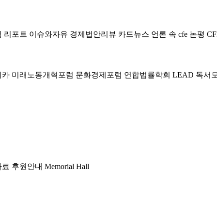
럼
리포트
이슈와자유
경제법안리뷰
카드뉴스
언론 속 cfe
논평
CF
미카
미래노동개혁포럼
문화경제포럼
연합법률학회 LEAD
독서
자료
후원안내
Memorial Hall