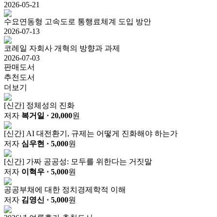
2026-05-21
수요연동형 고속도로 통행료체계 도입 방안
2026-07-13
코레일 자회사 개혁의 방향과 과제
2026-07-03
판매도서
추천도서
더보기
[신간] 정체성의 진화
저자
복거일
· 20,000
원
[신간] AI 대전환기, 규제는 어떻게 진화해야 하는가
저자
심우현
· 5,000
원
[신간] 가짜 공공성: 모두를 위한다는 거짓말
저자
이혁우
· 5,000
원
공공부채에 대한 정치경제학적 이해
저자
김영신
· 5,000
원