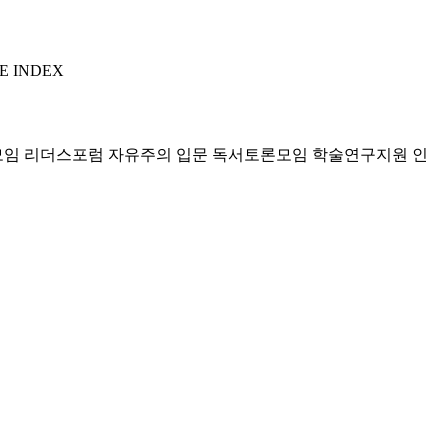
E INDEX
모임 리더스포럼
자유주의 입문 독서토론모임
학술연구지원
인