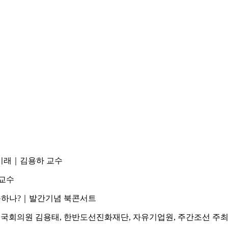
와 미래｜김용하 교수
예교수
대응하나?｜발간기념 북콘서트
?｜국회의원 김용태, 한반도선진화재단, 자유기업원, 주간조선 주