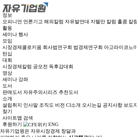
정보
오피니언
언론기고
해외칼럼
자유발언대
지텔만 칼럼
홀콤 칼
활동
세미나
행사
모임
시장경제콜로키움
회사법연구회
법경제연구회
아고라이코노
턴십
대회
시장경제칼럼 공모전
독후감대회
영상
세미나
강좌
도서
판매도서
자유주의시리즈
추천도서
소개
설립취지
인사말
조직도
비전
CI소개
오시는길
공지사항
보도
찾기
사이트맵
검색
후원하기
ENG
자유기업원은 자유시장경제 창달과