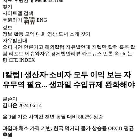
자료
후원안내
Memorial Hall
찾기
사이트맵
검색
후원하기
ENG
정보
정보
활동
모임
대회
영상
도서
소개
찾기
자유발언대
오피니언
언론기고
해외칼럼
자유발언대
지텔만 칼럼
홀콤 칼
럼
리포트
이슈와자유
경제법안리뷰
카드뉴스
언론 속 cfe
논
평
CFE INDEX
[칼럼] 생산자·소비자 모두 이익 보는 자
유무역 필요... 생과일 수입규제 완화해야
글쓴이
김다은
2024-06-14
올 3월 기준 사과값 전년 동월 대비 88.2% 상승
과일과 채소 가격 기반, 한국 먹거리 물가 상승률 OECD 평균
추월