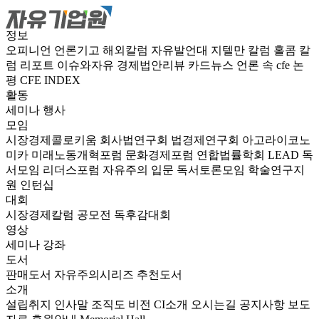
정보
오피니언
언론기고
해외칼럼
자유발언대
지텔만 칼럼
홀콤 칼
럼
리포트
이슈와자유
경제법안리뷰
카드뉴스
언론 속 cfe
논
평
CFE INDEX
활동
세미나
행사
모임
시장경제콜로키움
회사법연구회
법경제연구회
아고라이코노
미카
미래노동개혁포럼
문화경제포럼
연합법률학회 LEAD
독
서모임 리더스포럼
자유주의 입문 독서토론모임
학술연구지
원
인턴십
대회
시장경제칼럼 공모전
독후감대회
영상
세미나
강좌
도서
판매도서
자유주의시리즈
추천도서
소개
설립취지
인사말
조직도
비전
CI소개
오시는길
공지사항
보도