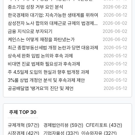
중소기업 성장 거부 요인 분석
2026-06-22
한국경제와 대기업: 지속가능한 생태계를 위하여
2026-06-12
삼성전자 노사 합의와 대체근로 규제의 법경제학
2026-06-02
적 고찰
금융 지식으로 부자되기
2026-06-02
케인스는 어떻게 재정을 파탄냈는가
2026-06-02
최근 종합부동산세법 개정 논란과 당면 대응과제
2026-05-12
상속세 완화 입법 논의와 후속 과제
2026-05-12
비대면 진료 법제화 필요성과 후속과제
2026-05-12
주 4.5일제 도입의 현실과 향후 법개정 과제
2026-05-12
3%룰 상법 개정안 분석 및 후속과제 제안
2026-05-12
공공배달앱 '땡겨요'의 진단 및 제언
2026-05-12
주제 TOP 30
규제개혁 (97건)
경제법안리뷰 (59건)
CFE리포트 (43건)
시장경제 (42건)
기업자율성 (33건)
이슈와자유 (32건)