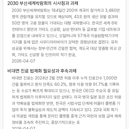
2030 부산세계박람회의 시사점과 과제
2030 부산세계박람회는 184일간 200여 개국이 참가하고 3,480만
명의 관람객을 유치할 것으로 예상되며, 43조 원의 생산 유발 효과와
50만 명의 고용 창출이 기대되는 대형 국제행사다. 한국은 세계 6위
컨테이너 항만과 가덕도 신공항, 삼성·현대차 등 글로벌 기업 네트워크
를 강점으로 내세우고 있으나, 오일머니와 57개국 이슬람협력기구의
지지를 등에 업은 사우디아라비아가 강력한 경쟁상대로 꼽힌다. 유치
성공을 위해서는 정부·민간의 긴밀한 협력, 개도국 대상 맞춤형 외교 강
화, 가덕도 신공항 등 인프라의 적기 완공,
2026-04-07
비대면 진료 법제화 필요성과 후속과제
비대면 진료는 2024년 2월 전면 허용 이후 누적 진료건수 1,000만
건을 돌파하고 환자 만족도 60.2%, 향후 이용 의향 91.7%를 기록하
는 등 수요가 빠르게 확대되고 있으나, 한국은 OECD 주요국 중 유일
하게 법제화가 이루어지지 않은 상태다. 미국·영국·일본 등은 초진 허용
과 약배송을 법제화한 반면, 한국은 시범사업 단계에 머물러 플랫폼 기
업의 투자 불확실성과 제도적 공백이 지속되고 있다. 22대 국회 회기
내 의료법 개정을 통해 온라인 플랫폼 중개 근거 마련과 보험 급여 체계
정비를 조속히 추진하고, 중장기적으로는 포
2026-04-07