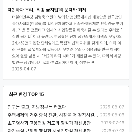
제2 타다 우려, '직방 금지법'의 문제와 과제
더불어민주당 김병욱 의원이 발의한 공인중개사법 개정안은 한국공인
중개사협회(한공협)를 법정단체화하고 단속권·행정처분 요청권을 부여
해, 직방 등 프롭테크 업체의 사업활동을 위축시킬 수 있다는 우려로 `
직방 금지법`이라 불린다. 한공협은 전체 공인중개사 자격증 보유자의
24.4%만 가입한 단체임에도 독점적 법적 지위를 갖게 되며, 이미 여
러 프롭테크 업체와의 갈등에서 오히려 유죄·시정명령을 받은 이력이
있어 권한 남용 시 `제2의 타다 사태`가 재현될 수 있다. 따라서 해당
법안은 상임위에서 철회·부결되어야 하며, 정부는 프
2026-04-07
최근 변경 TOP 15
인구는 줄고, 지방정부는 커졌다
2026-08-07
주택세제의 거주 중심 전환, 시장을 더 경직시킬
2026-08-06
수 있다
초고령사회 고용연장 제도의 쟁점과 개선방안
2026-07-16
자기주식 규제의 쟁점과 시장친화적 개선방안
2026-07-13