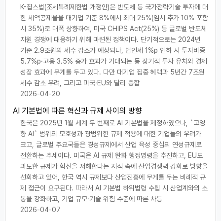
K-칩스법(조세특례제한법 개정안)은 반도체 등 국가전략기술 투자에 대
한 세액공제율을 대기업 기준 8%에서 최대 25%(임시 추가 10% 포함
시 35%)로 대폭 상향하여, 미국 CHIPS Act(25%) 등 글로벌 반도체
지원 경쟁에 대응하기 위해 마련된 정책이다. 단기적으로는 2024년
기준 2.9조원의 세수 감소가 예상되나, 법인세 1%p 인하 시 투자비중
5.7%p·고용 3.5% 증가 효과가 기대되는 등 장기적 투자 유치와 경제
성장 효과에 무게를 두고 있다. 다만 대기업 집중 혜택과 5년간 7조원
세수 감소 우려, 그리고 미국·EU와 달리 종합
2026-04-20
AI 기본법에 따른 혁신과 규제 사이의 방향
한국은 2025년 1월 세계 두 번째로 AI 기본법을 제정하였으나, `고영
향 AI` 범위의 모호성과 광범위한 규제 적용에 대한 기업들의 우려가
크고, 글로벌 주요국들은 경성규제에서 산업 육성 중심의 연성규제로
전환하는 추세이다. 미국은 AI 규제 완화 행정명령을 추진하고, EU도
과도한 규제가 혁신을 저해한다는 지적 속에 산업경쟁력 강화로 방향을
선회하고 있어, 한국 역시 규제보다 산업진흥에 무게를 두는 비례적 규
제 접근이 요구된다. 따라서 AI 기본법 하위법령 수립 시 산업계와의 소
통을 강화하고, 기업 규모·기술 위험 수준에 따른 차등
2026-04-07