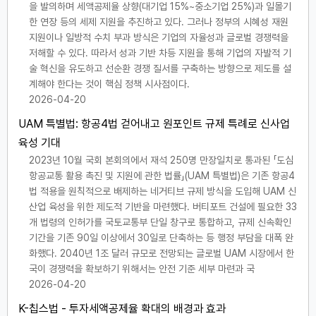
을 발의하며 세액공제율 상향(대기업 15%~중소기업 25%)과 일몰기
한 연장 등의 세제 지원을 추진하고 있다. 그러나 정부의 시혜성 재원
지원이나 일방적 수치 부과 방식은 기업의 자율성과 글로벌 경쟁력을
저해할 수 있다. 따라서 성과 기반 차등 지원을 통해 기업의 자발적 기
술 혁신을 유도하고 선순환 경쟁 질서를 구축하는 방향으로 제도를 설
계해야 한다는 것이 핵심 정책 시사점이다.
2026-04-20
UAM 특별법: 항공4법 걷어내고 원포인트 규제 특례로 신사업
육성 기대
2023년 10월 국회 본회의에서 재석 250명 만장일치로 통과된 「도심
항공교통 활용 촉진 및 지원에 관한 법률」(UAM 특별법)은 기존 항공4
법 적용을 원칙적으로 배제하는 네거티브 규제 방식을 도입해 UAM 신
산업 육성을 위한 제도적 기반을 마련했다. 버티포트 건설에 필요한 33
개 법령의 인허가를 국토교통부 단일 창구로 통합하고, 규제 신속확인
기간을 기존 90일 이상에서 30일로 단축하는 등 행정 부담을 대폭 완
화했다. 2040년 1조 달러 규모로 전망되는 글로벌 UAM 시장에서 한
국이 경쟁력을 확보하기 위해서는 안전 기준 세부 마련과 국
2026-04-20
K-칩스법 - 투자세액공제율 확대의 배경과 효과