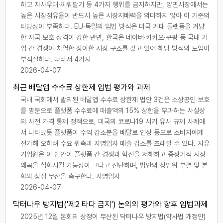
하고 자사우대·끼워팔기 등 4가지 행위를 금지하지만, 양면시장에서는
높은 시장점유율이 반드시 높은 시장지배력을 의미하지 않아 이 기준의
타당성이 부족하다. EU·독일의 입법 방식은 미국 거대 플랫폼을 겨냥
한 자국 보호 성격이 강한 반면, 한국은 네이버·카카오·쿠팡 등 국내 기
업 간 경쟁이 치열한 상이한 시장 구조를 갖고 있어 해당 방식의 도입이
부적절하다. 따라서 4가지
2026-04-07
최근 배달앱 수수료 상한제 입법 평가와 과제
국내 국회에서 발의된 배달앱 수수료 상한제 법안 3건은 소상공인 보호
를 명분으로 플랫폼 수수료에 매출액의 15% 상한을 부과하는 사실상
의 사전 가격 통제 정책으로, 미국의 코로나19 시기 유사 규제 사례에
서 나타났듯 플랫폼이 수익 감소분을 배달료 인상 등으로 소비자에게
전가해 오히려 수요 위축과 자영업자 매출 감소를 초래할 수 있다. 자유
기업원은 이 법안이 플랫폼 간 경쟁과 혁신을 저해하고 중장기적 시장
왜곡을 심화시킬 가능성이 크다고 진단하며, 법안의 상임위 부결 및 본
회의 상정 무산을 촉구한다. 자영업자
2026-04-07
닥터나우 방지법('제2 타다 금지') 논의의 평가와 향후 입법과제
2025년 12월 본회의 상정이 무산된 닥터나우 방지법(약사법 개정안)