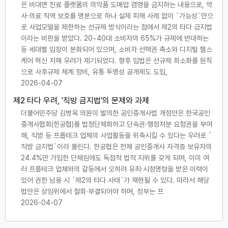
은 비대면 진료 플랫폼의 의약품 도매업 겸영을 금지하는 내용으로, 약
사·의료 직역 보호를 명분으로 하나 실제 피해 사례 없이 `가능성`만으
로 사업모델을 제한하는 선규제 방식이라는 점에서 제2의 타다 금지법
이라는 비판을 받았다. 20~40대 소비자의 65%가 규제에 반대하는
등 세대별 입장이 분화되어 있으며, 소비자 선택권 축소와 디지털 헬스
케어 혁신 저해 우려가 제기되었다. 향후 입법은 선규제 최소화를 원칙
으로 사후규제 체계 정비, 유통 투명성 공개제도 도입,
2026-04-07
제2 타다 우려, '직방 금지법'의 문제와 과제
더불어민주당 김병욱 의원이 발의한 공인중개사법 개정안은 한국공인
중개사협회(한공협)를 법정단체화하고 단속권·행정처분 요청권을 부여
해, 직방 등 프롭테크 업체의 사업활동을 위축시킬 수 있다는 우려로 `
직방 금지법`이라 불린다. 한공협은 전체 공인중개사 자격증 보유자의
24.4%만 가입한 단체임에도 독점적 법적 지위를 갖게 되며, 이미 여
러 프롭테크 업체와의 갈등에서 오히려 유죄·시정명령을 받은 이력이
있어 권한 남용 시 `제2의 타다 사태`가 재현될 수 있다. 따라서 해당
법안은 상임위에서 철회·부결되어야 하며, 정부는 프
2026-04-07