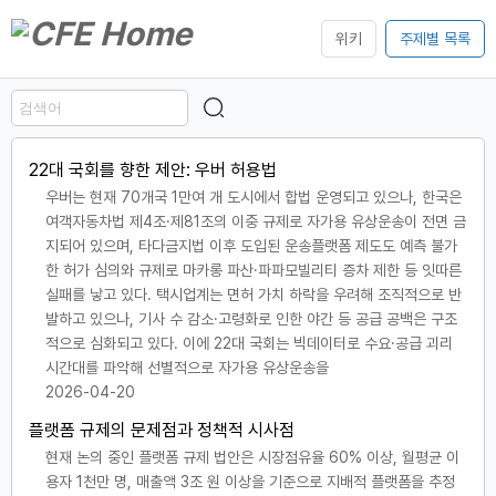
위키
주제별 목록
22대 국회를 향한 제안: 우버 허용법
우버는 현재 70개국 1만여 개 도시에서 합법 운영되고 있으나, 한국은
여객자동차법 제4조·제81조의 이중 규제로 자가용 유상운송이 전면 금
지되어 있으며, 타다금지법 이후 도입된 운송플랫폼 제도도 예측 불가
한 허가 심의와 규제로 마카롱 파산·파파모빌리티 증차 제한 등 잇따른
실패를 낳고 있다. 택시업계는 면허 가치 하락을 우려해 조직적으로 반
발하고 있으나, 기사 수 감소·고령화로 인한 야간 등 공급 공백은 구조
적으로 심화되고 있다. 이에 22대 국회는 빅데이터로 수요·공급 괴리
시간대를 파악해 선별적으로 자가용 유상운송을
2026-04-20
플랫폼 규제의 문제점과 정책적 시사점
현재 논의 중인 플랫폼 규제 법안은 시장점유율 60% 이상, 월평균 이
용자 1천만 명, 매출액 3조 원 이상을 기준으로 지배적 플랫폼을 추정