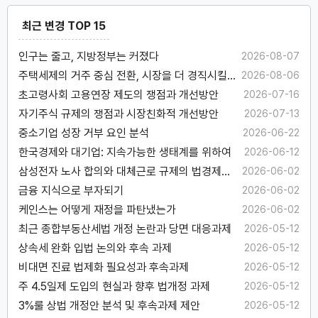
최근 변경 TOP 15
인구는 줄고, 지방정부는 커졌다
2026-08-07
주택세제의 거주 중심 전환, 시장을 더 경직시킬
2026-08-06
수 있다
초고령사회 고용연장 제도의 쟁점과 개선방안
2026-07-16
자기주식 규제의 쟁점과 시장친화적 개선방안
2026-07-13
중소기업 성장 거부 요인 분석
2026-06-22
한국경제와 대기업: 지속가능한 생태계를 위하여
2026-06-12
삼성전자 노사 합의와 대체근로 규제의 법경제학
2026-06-02
적 고찰
금융 지식으로 부자되기
2026-06-02
케인스는 어떻게 재정을 파탄냈는가
2026-06-02
최근 종합부동산세법 개정 논란과 당면 대응과제
2026-05-12
상속세 완화 입법 논의와 후속 과제
2026-05-12
비대면 진료 법제화 필요성과 후속과제
2026-05-12
주 4.5일제 도입의 현실과 향후 법개정 과제
2026-05-12
3%룰 상법 개정안 분석 및 후속과제 제안
2026-05-12