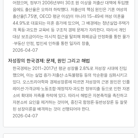
어졌으며, 정부가 2006년부터 30조 원 이상을 저출산 대책에 투입했
음에도 출산율은 오히려 하락했다. 저출산의 핵심 원인은 기혼 여성의
출산율(1.75명, OECD 평균 이상)이 아니라 15~49세 여성 미혼율
44.9%로 대표되는 미혼 증가에 있으며, 그 배경에는 청년실업·주택가
격 폭등·과도한 교육비 등 구조적 경제 문제가 자리한다. 따라서 개인
대상 보조금이라는 미시적 접근을 탈피해 화폐공급 안정화를 통한 물가
·부동산 안정, 법인세 인하를 통한 일자리 창출,
2026-04-07
저성장의 한국경제: 문제, 원인 그리고 해법
한국경제는 2011~2017년 평균 성장률 2.8%로 저성장 시대에 진입
했으며, 이는 실업 증가·저출산·소득불평등 등의 악순환을 심화시키고
있다. 오스트리아학파 경제성장론에 따르면 저성장의 근본 원인은 인플
레이션·가격규제·노동조합·재정적자·과도한 정부지출 등으로 인한 자본
소비 확대와 저축률 하락에 있다. 따라서 해법은 자본축적을 촉진하고
자본소비 요인을 제거하는 것이며, 중진국 함정론·동반성장론 등 잘못
된 성장이론을 배격하는 것이 선행되어야 한다.
2026-04-07