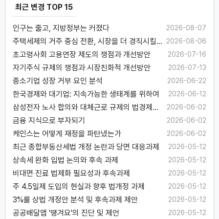
최근 변경 TOP 15
인구는 줄고, 지방정부는 커졌다
2026-08-07
주택세제의 거주 중심 전환, 시장을 더 경직시킬
2026-08-06
수 있다
초고령사회 고용연장 제도의 쟁점과 개선방안
2026-07-16
자기주식 규제의 쟁점과 시장친화적 개선방안
2026-07-13
중소기업 성장 거부 요인 분석
2026-06-22
한국경제와 대기업: 지속가능한 생태계를 위하여
2026-06-12
삼성전자 노사 합의와 대체근로 규제의 법경제학
2026-06-02
적 고찰
금융 지식으로 부자되기
2026-06-02
케인스는 어떻게 재정을 파탄냈는가
2026-06-02
최근 종합부동산세법 개정 논란과 당면 대응과제
2026-05-12
상속세 완화 입법 논의와 후속 과제
2026-05-12
비대면 진료 법제화 필요성과 후속과제
2026-05-12
주 4.5일제 도입의 현실과 향후 법개정 과제
2026-05-12
3%룰 상법 개정안 분석 및 후속과제 제안
2026-05-12
공공배달앱 '땡겨요'의 진단 및 제언
2026-05-12