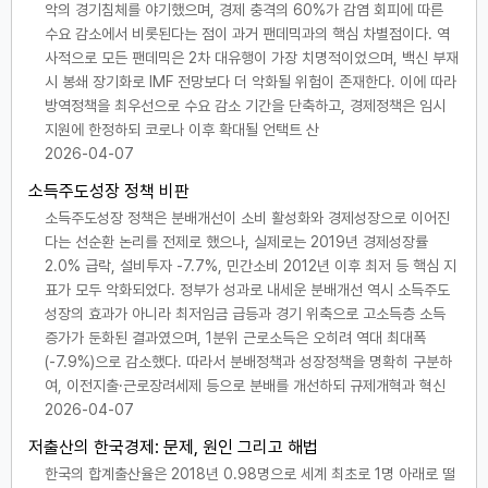
악의 경기침체를 야기했으며, 경제 충격의 60%가 감염 회피에 따른
수요 감소에서 비롯된다는 점이 과거 팬데믹과의 핵심 차별점이다. 역
사적으로 모든 팬데믹은 2차 대유행이 가장 치명적이었으며, 백신 부재
시 봉쇄 장기화로 IMF 전망보다 더 악화될 위험이 존재한다. 이에 따라
방역정책을 최우선으로 수요 감소 기간을 단축하고, 경제정책은 임시
지원에 한정하되 코로나 이후 확대될 언택트 산
2026-04-07
소득주도성장 정책 비판
소득주도성장 정책은 분배개선이 소비 활성화와 경제성장으로 이어진
다는 선순환 논리를 전제로 했으나, 실제로는 2019년 경제성장률
2.0% 급락, 설비투자 -7.7%, 민간소비 2012년 이후 최저 등 핵심 지
표가 모두 악화되었다. 정부가 성과로 내세운 분배개선 역시 소득주도
성장의 효과가 아니라 최저임금 급등과 경기 위축으로 고소득층 소득
증가가 둔화된 결과였으며, 1분위 근로소득은 오히려 역대 최대폭
(-7.9%)으로 감소했다. 따라서 분배정책과 성장정책을 명확히 구분하
여, 이전지출·근로장려세제 등으로 분배를 개선하되 규제개혁과 혁신
2026-04-07
저출산의 한국경제: 문제, 원인 그리고 해법
한국의 합계출산율은 2018년 0.98명으로 세계 최초로 1명 아래로 떨