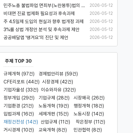
민주노총 불법파업 면죄부(노란봉투)법의 문
2026-05-12
제와 과제
비대면 진료 법제화 필요성과 후속과제
2026-05-12
주 4.5일제 도입의 현실과 향후 법개정 과제
2026-05-12
3%룰 상법 개정안 분석 및 후속과제 제안
2026-05-12
공공배달앱 '땡겨요'의 진단 및 제언
2026-05-12
주제 TOP 30
규제개혁 (97건)
경제법안리뷰 (59건)
CFE리포트 (44건)
시장경제 (42건)
기업자율성 (33건)
이슈와자유 (32건)
정부개입 (29건)
기업규제 (28건)
시장왜곡 (26건)
기업환경 (21건)
노동개혁 (19건)
행정개혁 (18건)
입법과제 (16건)
세제개편 (15건)
노동시장 (14건)
재정건전성 (14건)
산업규제 (11건)
작은정부 (11건)
거시경제 (10건)
교육개혁 (8건)
민관협력 (8건)