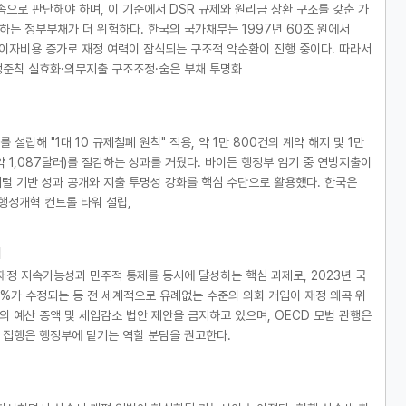
으로 판단해야 하며, 이 기준에서 DSR 규제와 원리금 상환 구조를 갖춘 가
는 정부부채가 더 위험하다. 한국의 국가채무는 1997년 60조 원에서
지출·이자비용 증가로 재정 여력이 잠식되는 구조적 악순환이 진행 중이다. 따라서
정준칙 실효화·의무지출 구조조정·숨은 부채 투명화
설립해 "1대 10 규제철폐 원칙" 적용, 약 1만 800건의 계약 해지 및 1만
 약 1,087달러)를 절감하는 성과를 거뒀다. 바이든 행정부 임기 중 연방지출이
 디지털 기반 성과 공개와 지출 투명성 강화를 핵심 수단으로 활용했다. 한국은
 행정개혁 컨트롤 타워 설립,
여
정 지속가능성과 민주적 통제를 동시에 달성하는 핵심 과제로, 2023년 국
15%가 수정되는 등 전 세계적으로 유례없는 수준의 의회 개입이 재정 왜곡 위
의 예산 증액 및 세입감소 법안 제안을 금지하고 있으며, OECD 모범 관행은
 집행은 행정부에 맡기는 역할 분담을 권고한다.