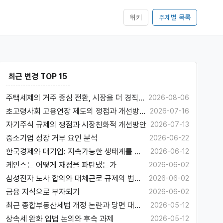
위키
주제별 목록
최근 변경 TOP 15
주택세제의 거주 중심 전환, 시장을 더 경직
2026-08-06
시킬 수 있다
초고령사회 고용연장 제도의 쟁점과 개선방
2026-07-16
안
자기주식 규제의 쟁점과 시장친화적 개선방안
2026-07-13
중소기업 성장 거부 요인 분석
2026-06-22
한국경제와 대기업: 지속가능한 생태계를 위
2026-06-12
하여
케인스는 어떻게 재정을 파탄냈는가
2026-06-02
삼성전자 노사 합의와 대체근로 규제의 법경
2026-06-02
제학적 고찰
금융 지식으로 부자되기
2026-06-02
최근 종합부동산세법 개정 논란과 당면 대응
2026-05-12
과제
상속세 완화 입법 논의와 후속 과제
2026-05-12