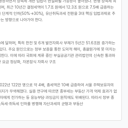
형성하면서 상속세 개편 입법이 현실화될 가능성이 높아졌다. 현행 상속세 최
며, 최근 10년간 결정세액이 1.7조 원에서 12.3조 원으로 7.5배 급증하는
 단계적 인하(50%→30%), 유산취득과세 전환을 3대 핵심 입법과제로 추
는 방향으로 나아가야 한다.
0%)에 달하며, 특히 한전 및 6개 발전자회사 부채가 5년간 51.6조원 증가하는
있다. 주요 원인으로는 정부 보증을 통한 도덕적 해이, 총괄원가에 못 미치는
꼽힌다. 이에 따라 국회에 계류 중인 부실공공기관 관리법안의 신속한 통과와
 요금 정상화, 자본잠식 자회사 구조
022년 122만 명으로 약 4배, 총세액은 10배 급증하여 서울 주택보유자의
 취지가 무색해졌다. 실증 연구에 따르면 종부세는 부동산 가격 억제 효과가 없
입자에게 전가하는 등 응능부담·과잉금지 원칙에도 위배된다. 따라서 정부 종
소득세·취득세 인하를 병행해 자산과세의 균형과 부동산