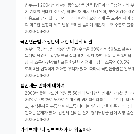
법무부가 2004년 제출한 통합도산법안은 IMF 이후 급증한 기업
기 기회를 확대한 것으로, 회생절차 개시 요건 완화, 부실기업주 경영
내용으로 담고 있다. 그러나 과태파산죄 요건 삭제 등 도덕적 해이
의 과도한 설정이 제도 남용 우려를 높이며 채권자 보호 수준도 불
2026-04-20
국민연금법 개정안에 대한 비판적 의견
정부의 국민연금법 개정안은 급여수준을 60%에서 50%로 낮추고 
득개념 불명확, 공무원연금 적자 방치, 성별 차별 조항 등 현행법의 
상 시 소득세·건강보험료를 합산한 직접세 부담이 소득의 63.5%에
로의욕을 심각하게 저해할 우려가 있다. 따라서 국민연금법은 일부
2026-04-20
법인세율 인하에 대하여
2003년 8월 나오연 의원 등 58인이 발의한 법인세법 개정안은 과
26%로 인하하여 투자여건 개선과 경기활성화를 목표로 한다. 법인
로, 주식투자를 부동산·이자소득 대비 불리하게 만들어 투자 왜곡과
된다는 문제가 있다. 법인세 인하는 단기 경기부양을 넘어 시장 중심
2026-04-20
가계부채보다 정부부채가 더 위험하다