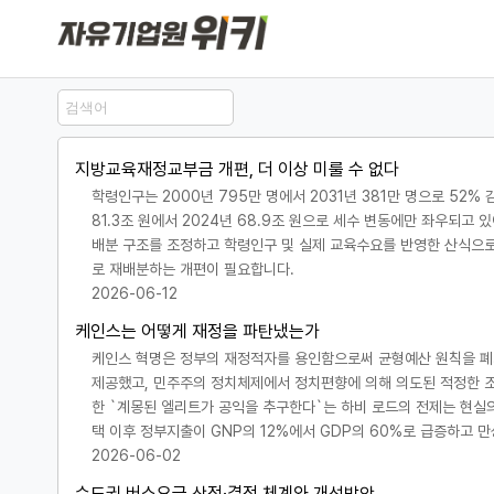
지방교육재정교부금 개편, 더 이상 미룰 수 없다
학령인구는 2000년 795만 명에서 2031년 381만 명으로 52
81.3조 원에서 2024년 68.9조 원으로 세수 변동에만 좌우되고
배분 구조를 조정하고 학령인구 및 실제 교육수요를 반영한 산식으로
로 재배분하는 개편이 필요합니다.
2026-06-12
케인스는 어떻게 재정을 파탄냈는가
케인스 혁명은 정부의 재정적자를 용인함으로써 균형예산 원칙을 폐기
제공했고, 민주주의 정치체제에서 정치편향에 의해 의도된 적정한 
한 `계몽된 엘리트가 공익을 추구한다`는 하비 로드의 전제는 현실
택 이후 정부지출이 GNP의 12%에서 GDP의 60%로 급증하고 
2026-06-02
수도권 버스요금 산정·결정 체계와 개선방안