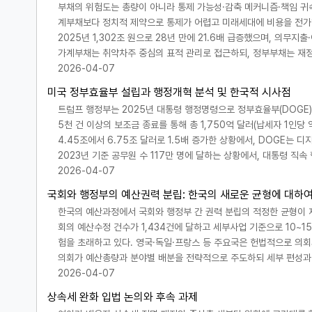
부채의 위험도는 총량이 아니라 통제 가능성·감축 메커니즘·책임 귀속
계부채보다 정치적 제약으로 통제가 어렵고 미래세대에 비용을 전가하
2025년 1,302조 원으로 28년 만에 21.6배 급증했으며, 의무
가계부채는 취약차주 중심의 표적 관리로 접근하되, 정부부채는 재
2026-04-07
미국 정부효율부 설립과 행정개혁 분석 및 한국적 시사점
트럼프 행정부는 2025년 대통령 행정명령으로 정부효율부(DOGE)를 
5천 건 이상의 보조금 종료를 통해 총 1,750억 달러(납세자 1인당
4.45조에서 6.75조 달러로 1.5배 증가한 상황에서, DOGE는
2023년 기준 공무원 수 117만 명에 달하는 상황에서, 대통령 직속
2026-04-07
국회와 행정부의 예산권력 분립: 한국의 새로운 균형에 대하
한국의 예산과정에서 국회와 행정부 간 권력 분립의 적정한 균형이 재
회의 예산수정 건수가 1,434건에 달하고 세부사업 기준으로 10~
험을 초래하고 있다. 영국·독일·프랑스 등 주요국은 헌법적으로 의회
의회가 예산총량과 분야별 배분을 전략적으로 주도하되 세부 편성과
2026-04-07
상속세 완화 입법 논의와 후속 과제