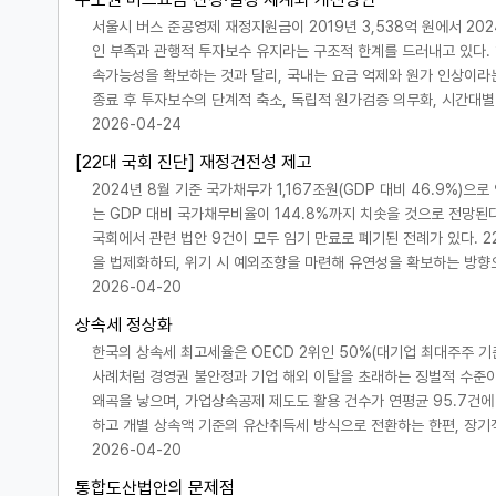
서울시 버스 준공영제 재정지원금이 2019년 3,538억 원에서 20
인 부족과 관행적 투자보수 유지라는 구조적 한계를 드러내고 있다. 
속가능성을 확보하는 것과 달리, 국내는 요금 억제와 원가 인상이라
종료 후 투자보수의 단계적 축소, 독립적 원가검증 의무화, 시간대별
2026-04-24
[22대 국회 진단] 재정건전성 제고
2024년 8월 기준 국가채무가 1,167조원(GDP 대비 46.9%)
는 GDP 대비 국가채무비율이 144.8%까지 치솟을 것으로 전망된다
국회에서 관련 법안 9건이 모두 임기 만료로 폐기된 전례가 있다. 
을 법제화하되, 위기 시 예외조항을 마련해 유연성을 확보하는 방향
2026-04-20
상속세 정상화
한국의 상속세 최고세율은 OECD 2위인 50%(대기업 최대주주 기준 
사례처럼 경영권 불안정과 기업 해외 이탈을 초래하는 징벌적 수준이
왜곡을 낳으며, 가업상속공제 제도도 활용 건수가 연평균 95.7건에
하고 개별 상속액 기준의 유산취득세 방식으로 전환하는 한편, 장
2026-04-20
통합도산법안의 문제점