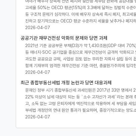
여야가 배우자 상속세 전면 폐지와 중산층 세부담 완화에 공감대를 
고세율 50%는 OECD 평균(15%)의 3.3배에 달하는 징벌적 수준이
등 구조적 문제가 심각하다. 이에 배우자 상속세 즉시 폐지, 최고세율
진하고 장기적으로는 OECD 평균 수준까지 세율을 낮추거나 폐지하
2026-04-07
공공기관 재무건전성 악화의 문제와 당면 과제
2021년 기준 공공부문 부채(D3)가 약 1,430조원(GDP 대비 7
등 에너지·SOC 공기업을 중심으로 재무건전성이 급격히 악화되고 
과도한 공공요금 규제, 사업성 검토 없는 무리한 자회사 설립 등이 
함께 기재부의 엄격한 재무건전성 기준 마련, 총괄원가주의에 입각한
2026-04-07
최근 종합부동산세법 개정 논란과 당면 대응과제
문재인 정부 시기 종합부동산세 과세인원은 2017년 33만 명에서 2
22% 이상이 납세 대상이 되는 등 `소수 고자산가 과세`라는 본래
고, 소득 없는 고령 은퇴자에게 역진적으로 작용하며 세 부담을 세
부세법 개정안의 연내 원안 통과가 필요하며, 중장기적으로는 양도
2026-04-07