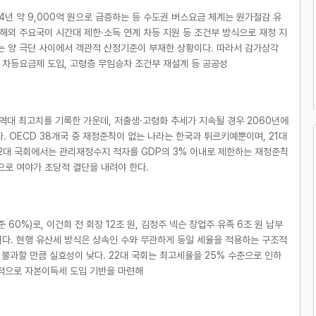
24년 약 9,000억 원으로 급증하는 등 수도권 버스요금 체계는 원가절감 유
해외 주요국이 시간대 제한·소득 연계 차등 지원 등 조건부 방식으로 재정 지
는 양 극단 사이에서 객관적 산정기준이 부재한 상황이다. 따라서 감가상각
 차등요금제 도입, 고령층 무임승차 조건부 재설계 등 공공성
으로 역대 최고치를 기록한 가운데, 저출생·고령화 추세가 지속될 경우 2060년에
. OECD 38개국 중 재정준칙이 없는 나라는 한국과 튀르키예뿐이며, 21대
22대 국회에서는 관리재정수지 적자를 GDP의 3% 이내로 제한하는 재정준칙
으로 여야가 초당적 결단을 내려야 한다.
60%)로, 이건희 전 회장 12조 원, 김정주 넥슨 창업주 유족 6조 원 납부
다. 현행 유산세 방식은 상속인 수와 무관하게 동일 세율을 적용하는 구조적
 불과할 만큼 실효성이 낮다. 22대 국회는 최고세율을 25% 수준으로 인하
기적으로 자본이득세 도입 기반을 마련해