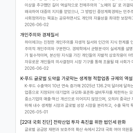
이상을 추구했던 길이 역설적으로 전체주의의 `노예의 길`로 귀결되
왜곡하여 대중의 지지를 얻었으나, 그 방법인 중앙계획경제는 민주
사회정의라는 목표는 공유하면서도 개인의 자율성을 최대한 보장하
2026-06-02
개인주의와 경제질서
하이에크는 진정한 개인주의를 자생적 질서와 인간의 지식 한계를 
주의적 개인주의와 구분한다. 경제학에서 균형분석이 실세계를 설명
가 필수적이며, 분산된 지식을 가진 개인들의 자발적 상호작용이 어
자유로운 개인들의 의사결정이 시장 기구를 통해 조율될 때 사회가
2026-06-02
K-푸드 글로벌 도약을 가로막는 생계형 적합업종 규제의 역설
K-푸드 수출액이 10년 연속 증가해 2025년 136.2억 달러에 달
업종으로 지정되어 대기업의 규모화·표준화·설비투자를 제한하는 모순이
중소기업의 매출·혁신 개선으로 이어지지 않았으며, 오히려 중국산 
위해 내수 생계형 시장과 글로벌 성장 시장을 분리하고, 수출 목적 
2026-05-01
[22대 국회 진단] 전략산업 투자 촉진을 위한 법인세 완화
글로벌 공급망 재편과 보호주의 확산 속에서 22대 국회 여야 의원