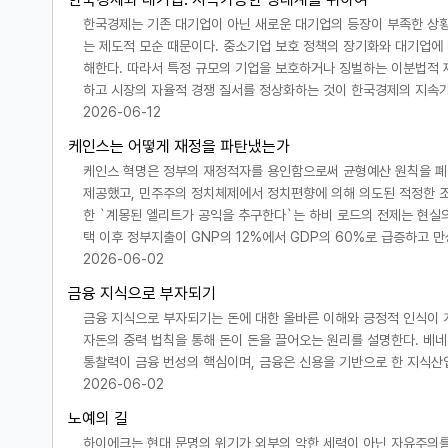
한국경제는 기존 대기업이 아닌 새로운 대기업의 등장이 부족한 상황
는 제도적 모순 때문이다. 중소기업 보호 정책의 장기화와 대기업에
해한다. 따라서 특정 규모의 기업을 보호하거나 징벌하는 이분법적 
하고 시장의 자율적 경쟁 질서를 정상화하는 것이 한국경제의 지속가
2026-06-12
케인스는 어떻게 재정을 파탄냈는가
케인스 혁명은 정부의 재정적자를 용인함으로써 균형예산 원칙을 폐기
제공했고, 민주주의 정치체제에서 정치편향에 의해 의도된 적정한 
한 `계몽된 엘리트가 공익을 추구한다`는 하비 로드의 전제는 현실
택 이후 정부지출이 GNP의 12%에서 GDP의 60%로 급증하고 
2026-06-02
금융 지식으로 부자되기
금융 지식으로 부자되기는 돈에 대한 올바른 이해와 긍정적 인식이 
자돈의 중력 법칙을 통해 돈이 돈을 끌어오는 원리를 설명한다. 베네치
통찰력이 금융 번성의 핵심이며, 금융은 신용을 기반으로 한 지식산
2026-06-02
노예의 길
하이에크는 현대 문명의 위기가 외부의 악한 세력이 아닌 자유주의