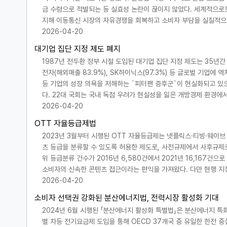
금 수령으로 적발되는 등 실효성 논란이 끊이지 않았다. 세계적으로도
지해 이동통신 시장의 자유경쟁을 회복하고 소비자 부담을 실질적으
2026-04-20
대기업 집단 지정 제도 폐지
1987년 전두환 정부 시절 도입된 대기업 집단 지정 제도는 35년
전자(해외매출 83.9%), SK하이닉스(97.3%) 등 글로벌 기업
등 기업의 성장 의욕을 저해하는 `피터팬 증후군`이 현실화되고 있
다. 22대 국회는 국내 독점 우려가 현실성을 잃은 개방경제 환경에
2026-04-20
OTT 자율등급제법
2023년 3월부터 시행된 OTT 자율등급제는 넷플릭스·티빙·웨이
츠 등급을 분류할 수 있도록 허용한 제도로, 사전규제에서 사후규제로
위 등급분류 건수가 2016년 6,580건에서 2021년 16,167건
소비자의 신속한 콘텐츠 접근이라는 편익을 가져왔다. 다만 현행 
2026-04-20
소비자 선택권 강화된 분산에너지법, 전력시장 활성화 기대
2024년 6월 시행된 「분산에너지 활성화 특별법」은 분산에너지 특
별 차등 전기요금제 도입을 통해 OECD 37개국 중 유일한 한전 중