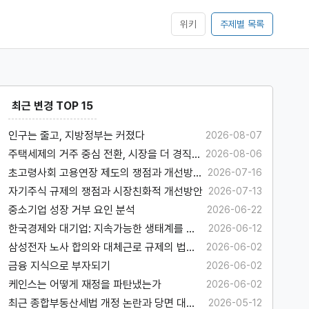
위키
주제별 목록
최근 변경 TOP 15
인구는 줄고, 지방정부는 커졌다
2026-08-07
주택세제의 거주 중심 전환, 시장을 더 경직
2026-08-06
시킬 수 있다
초고령사회 고용연장 제도의 쟁점과 개선방
2026-07-16
안
자기주식 규제의 쟁점과 시장친화적 개선방안
2026-07-13
중소기업 성장 거부 요인 분석
2026-06-22
한국경제와 대기업: 지속가능한 생태계를 위
2026-06-12
하여
삼성전자 노사 합의와 대체근로 규제의 법경
2026-06-02
제학적 고찰
금융 지식으로 부자되기
2026-06-02
케인스는 어떻게 재정을 파탄냈는가
2026-06-02
최근 종합부동산세법 개정 논란과 당면 대응
2026-05-12