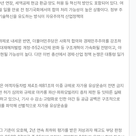
0년 연장, 세액공제 현금 환급·양도 허용 등 혁신적 방안도 포함되어 있다. 여
월 일몰 만료 전 정기국회에서의 합의 처리 가능성이 높은 상황이다. 정부 주
 기술혁신을 유도하는 방식이 자유주의적 산업정책의
 과제로 내세운 반면, 더불어민주당은 사회적 합의와 경제민주주의를 강조하
중대재해처벌법 개정·주52시간제 완화 등 구조개혁이 가속화될 전망이고, 야
재현될 가능성이 높다. 다만 이번 총선에서 경제·산업 정책 논쟁은 대통령 일가
국은 여객자동차법 제4조·제81조의 이중 규제로 자가용 유상운송이 전면 금지
한 허가 심의와 규제로 마카롱 파산·파파모빌리티 증차 제한 등 잇따른 실패
하고 있으나, 기사 수 감소·고령화로 인한 야간 등 공급 공백은 구조적으로
간대를 파악해 선별적으로 자가용 유상운송을
그 기준이 모호해, 2년 연속 최하위 평가를 받은 저성과자 해고도 부당 판정