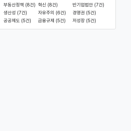
부동산정책 (8건)
혁신 (8건)
반기업법안 (7건)
생산성 (7건)
자유주의 (6건)
경영권 (5건)
공공제도 (5건)
금융규제 (5건)
저성장 (5건)