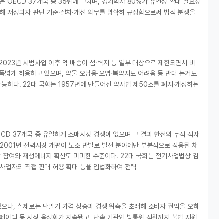
 OECD 37개국 중 35위에 그치며, 경제학자 80%가 유연성 확대 필요성
설해 저성과자 판단 기준·절차·개선 의무를 명확히 규정함으로써 법적 분쟁을
2023년 시범사업 이후 약 배송이 섬·벽지 등 일부 대상으로 제한되면서 비
 폭넓게 허용하고 있으며, 약물 오남용·오염·복약지도 어려움 등 반대 논거도
능하다. 22대 국회는 1957년에 만들어진 약사법 제50조를 폐지·개정하는
ECD 37개국 중 유일하게 소매시장 경쟁이 없으며 그 결과 한전의 누적 적자
. 2001년 전력시장 개편이 노조 반발로 발전 분야에만 부분적으로 적용된 채
민간 참여와 재생에너지 확산도 미미한 수준이다. 22대 국회는 전기사업법상 겸
발전사업자의 직접 판매 허용 확대 등을 입법화하여 전력
했으나, 실제로는 단말기 가격 상승과 경쟁 위축을 초래해 소비자 권익을 오히
페이백 등 시장 음성화가 지속됐고, 단속 기관인 방통위 직원까지 불법 지원