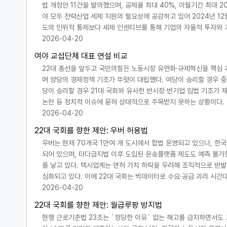
법 개정안 11건을 발의했으며, 공제율 최대 40%, 이월기간 최대 2
야 모두 전략산업 세제 지원의 필요성에 공감하고 있어 2024년 12
도의 인위적 통제보다 세제 인센티브를 통해 기업의 자율적 투자와
2026-04-20
여야 교섭단체 대표 연설 비교
22대 총선을 앞두고 국민의힘은 노동시장 유연화·규제혁신을 핵심
며 양당의 경제정책 기조가 뚜렷이 대립했다. 여당이 승리할 경우 
당이 승리할 경우 21대 국회와 유사한 반시장·반기업 입법 기조가 
논란 등 정치적 이슈에 묻혀 상대적으로 주목받지 못하는 상황이다.
2026-04-20
22대 국회를 향한 제안: 우버 허용법
우버는 현재 70개국 1만여 개 도시에서 합법 운영되고 있으나, 한
되어 있으며, 타다금지법 이후 도입된 운송플랫폼 제도도 예측 불가
를 낳고 있다. 택시업계는 면허 가치 하락을 우려해 조직적으로 반발
심화되고 있다. 이에 22대 국회는 빅데이터로 수요·공급 괴리 시
2026-04-20
22대 국회를 향한 제안: 월급루팡 방지법
현행 근로기준법 23조는 `정당한 이유` 없는 해고를 금지하면서도 