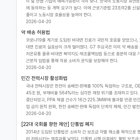
이 날 만큼 기업의 예측가능성이 극히 낮다. 한국의 노동시장 유연성은
에 동의하는 등 개혁 요구가 높다. 이에 근로기준법 23조의2를 신
줄이고 노동시장 효율성을 높여야 한다.
2026-04-20
약 배송 허용법
코로나19를 계기로 도입된 비대면 진료가 국민적 호응을 얻었으나, 
대면 진료의 실효성이 크게 떨어졌다. G7 주요국은 이미 약 배송을
저온유통 물류·비대면 복약지도·제조물책임법 등으로 충분히 대응 가
근본적 입법을 통해 의료 소비자 권익을 보장해야 한다.
2026-04-20
민간 전력시장 활성화법
국내 전력시장은 한전이 송배전·판매를 100% 독점하는 구조로, O
45조 원, 부채비율 564%라는 심각한 재정 위기를 초래하고 있다
중단되었고, PPA 체결 건수가 16건·225.3MW에 불과할 만큼 
업 금지 원칙 완화, 한전 송배전·판매 독점의 단계적 해체, 민간 
2026-04-20
[22대 국회를 향한 제안] 단통법 폐지
2014년 도입된 단통법은 소비자 간 보조금 차별 해소를 목적으로 
려 저하시키는 역효과를 낳았다. 단통법 시행 이후에도 불법 보조금·