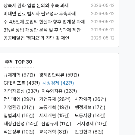
과제
상속세 완화 입법 논의와 후속 과제
2026-05-12
비대면 진료 법제화 필요성과 후속과제
2026-05-12
주 4.5일제 도입의 현실과 향후 법개정 과제
2026-05-12
3%룰 상법 개정안 분석 및 후속과제 제안
2026-05-12
공공배달앱 '땡겨요'의 진단 및 제언
2026-05-12
주제 TOP 30
규제개혁 (97건)
경제법안리뷰 (59건)
CFE리포트 (43건)
시장경제 (42건)
기업자율성 (33건)
이슈와자유 (32건)
정부개입 (29건)
기업규제 (28건)
시장왜곡 (26건)
기업환경 (21건)
노동개혁 (19건)
행정개혁 (17건)
입법과제 (16건)
세제개편 (15건)
노동시장 (14건)
재정건전성 (14건)
산업규제 (11건)
거시경제 (10건)
작은정부 (10건)
교육개혁 (8건)
민관협력 (8건)