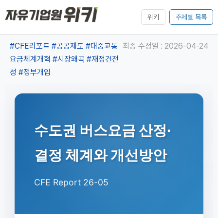
위키
주제별 목록
#CFE리포트
#공공제도
#대중교통
최종 수정일 : 2026-04-24
요금체계개혁
#시장왜곡
#재정건전
성
#정부개입
수도권 버스요금 산정·
결정 체계와 개선방안
CFE Report 26-05