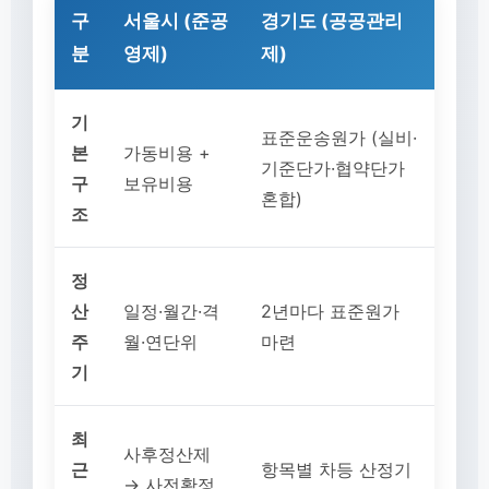
구
서울시 (준공
경기도 (공공관리
분
영제)
제)
기
표준운송원가 (실비·
본
가동비용 +
기준단가·협약단가
구
보유비용
혼합)
조
정
산
일정·월간·격
2년마다 표준원가
주
월·연단위
마련
기
최
사후정산제
근
항목별 차등 산정기
→ 사전확정