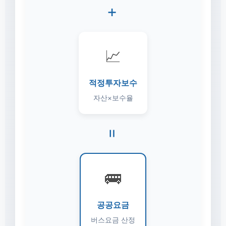
+
📈
적정투자보수
자산×보수율
=
🚌
공공요금
버스요금 산정