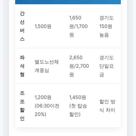
간
1,650
경기도
선
1,500원
원/1,700
150원
버
원
높음
스
좌
2,650
경기도
별도노선체
석
원/2,700
단일요
계중심
형
원
금
조
1,200원
1,450원
조
할인 방
(06:30이전
(첫 탑승
할
식 차이
20%)
할인)
인