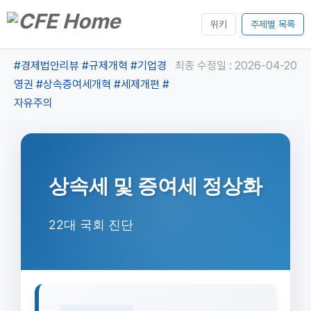
위키
주제별 목록
#경제법안리뷰
#규제개혁
#기업경
최종 수정일 : 2026-04-20
영권
#상속증여세개혁
#세제개편
#
자유주의
상속세 및 증여세 정상화
22대 국회 진단