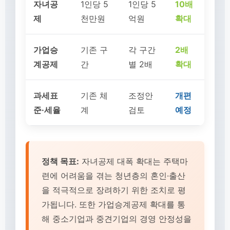
자녀공
1인당 5
1인당 5
10배
제
천만원
억원
확대
가업승
기존 구
각 구간
2배
계공제
간
별 2배
확대
과세표
기존 체
조정안
개편
준·세율
계
검토
예정
정책 목표:
자녀공제 대폭 확대는 주택마
련에 어려움을 겪는 청년층의 혼인·출산
을 적극적으로 장려하기 위한 조치로 평
가됩니다. 또한 가업승계공제 확대를 통
해 중소기업과 중견기업의 경영 안정성을