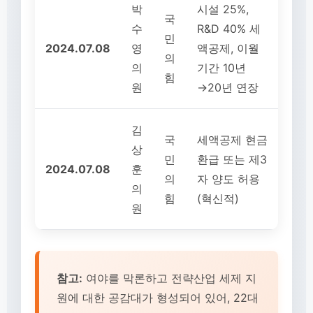
박
시설 25%,
국
수
R&D 40% 세
민
2024.07.08
영
액공제, 이월
의
의
기간 10년
힘
원
→20년 연장
김
국
세액공제 현금
상
민
환급 또는 제3
2024.07.08
훈
의
자 양도 허용
의
힘
(혁신적)
원
참고:
여야를 막론하고 전략산업 세제 지
원에 대한 공감대가 형성되어 있어, 22대