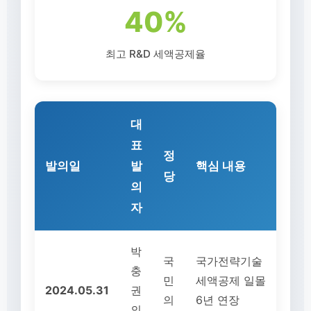
40%
최고 R&D 세액공제율
대
표
정
발의일
발
핵심 내용
당
의
자
박
국
국가전략기술
충
민
세액공제 일몰
2024.05.31
권
의
6년 연장
의