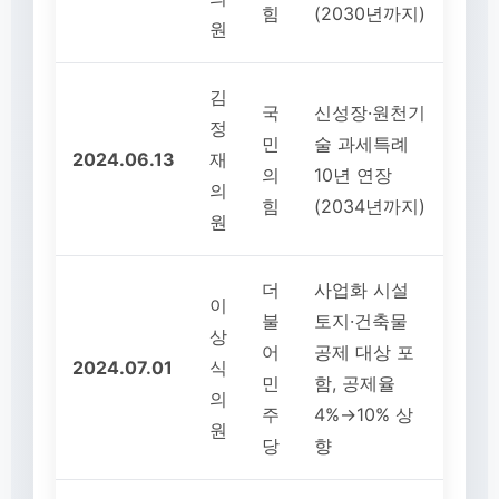
힘
(2030년까지)
원
김
국
신성장·원천기
정
민
술 과세특례
2024.06.13
재
의
10년 연장
의
힘
(2034년까지)
원
더
사업화 시설
이
불
토지·건축물
상
어
공제 대상 포
2024.07.01
식
민
함, 공제율
의
주
4%→10% 상
원
당
향