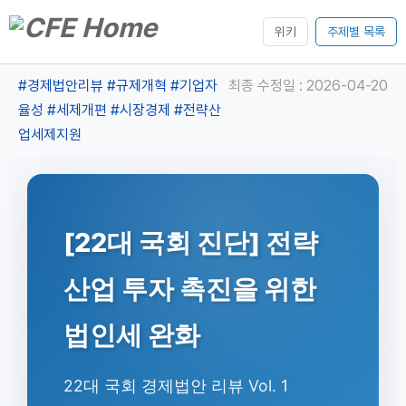
위키
주제별 목록
#경제법안리뷰
#규제개혁
#기업자
최종 수정일 : 2026-04-20
율성
#세제개편
#시장경제
#전략산
업세제지원
[22대 국회 진단] 전략
산업 투자 촉진을 위한
법인세 완화
22대 국회 경제법안 리뷰 Vol. 1