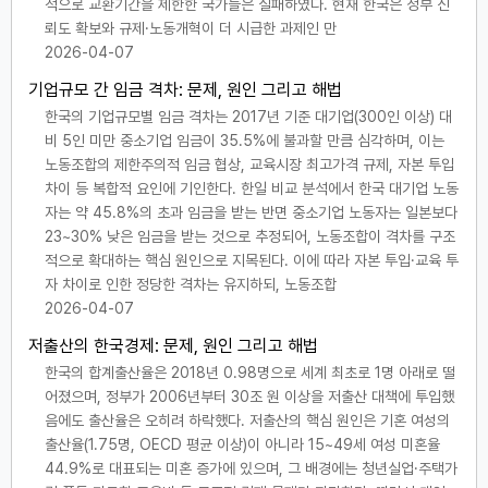
적으로 교환기간을 제한한 국가들은 실패하였다. 현재 한국은 정부 신
뢰도 확보와 규제·노동개혁이 더 시급한 과제인 만
2026-04-07
기업규모 간 임금 격차: 문제, 원인 그리고 해법
한국의 기업규모별 임금 격차는 2017년 기준 대기업(300인 이상) 대
비 5인 미만 중소기업 임금이 35.5%에 불과할 만큼 심각하며, 이는
노동조합의 제한주의적 임금 협상, 교육시장 최고가격 규제, 자본 투입
차이 등 복합적 요인에 기인한다. 한일 비교 분석에서 한국 대기업 노동
자는 약 45.8%의 초과 임금을 받는 반면 중소기업 노동자는 일본보다
23~30% 낮은 임금을 받는 것으로 추정되어, 노동조합이 격차를 구조
적으로 확대하는 핵심 원인으로 지목된다. 이에 따라 자본 투입·교육 투
자 차이로 인한 정당한 격차는 유지하되, 노동조합
2026-04-07
저출산의 한국경제: 문제, 원인 그리고 해법
한국의 합계출산율은 2018년 0.98명으로 세계 최초로 1명 아래로 떨
어졌으며, 정부가 2006년부터 30조 원 이상을 저출산 대책에 투입했
음에도 출산율은 오히려 하락했다. 저출산의 핵심 원인은 기혼 여성의
출산율(1.75명, OECD 평균 이상)이 아니라 15~49세 여성 미혼율
44.9%로 대표되는 미혼 증가에 있으며, 그 배경에는 청년실업·주택가