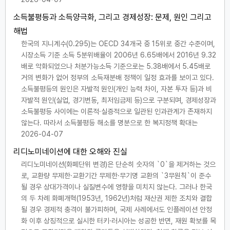
소득불평등과 소득양극화, 그리고 경제성장: 문제, 원인 그리고
해법
한국의 지니계수(0.295)는 OECD 34개국 중 15위로 중간 수준이며,
시장소득 기준 소득 5분위배율이 2006년 6.65배에서 2016년 9.32
배로 악화되었으나 처분가능소득 기준으로는 5.38배에서 5.45배로
거의 변화가 없어 정부의 소득재분배 정책이 일정 효과를 보이고 있다.
소득불평등의 원인은 자발적 원인(개인 능력 차이, 자본 투자 등)과 비
자발적 원인(실업, 경기변동, 최저임금제 등)으로 구분되며, 경제성장과
소득불평등 사이에는 이론적·실증적으로 일관된 인과관계가 존재하지
않는다. 따라서 소득불평등 해소를 명분으로 한 복지정책 확대는
2026-04-07
리디노미네이션에 대한 오해와 진실
리디노미네이션(화폐단위 변경)은 단순히 숫자의 `0`을 제거하는 것으
로, 교환량 무제한·교환기간 무제한·무기명 교환의 `3무원칙`이 준수
될 경우 상대가격이나 실질변수에 영향을 미치지 않는다. 그러나 한국
의 두 차례 화폐개혁(1953년, 1962년)처럼 재산권 제한 조치와 결합
될 경우 경제적 충격이 불가피하며, 국제 사례에서도 인플레이션 안정
화 이후 상징적으로 실시한 터키·러시아는 성공한 반면, 재원 확보를 목