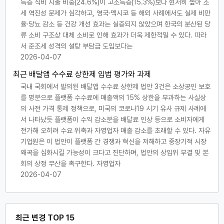
득층 식비 지출 비중(24.6%)이 고소득층(15.3%)보다 현저히 높아 조
세 역진성 문제가 심각하고, 영국·멕시코 등 해외 사례에서도 실제 비만
율·당뇨 감소 등 건강 개선 효과는 실증되지 않았으며 한국의 분산된 당
류 소비 구조상 대체 소비로 인해 효과가 더욱 제한적일 수 있다. 따라
서 준조세 성격의 설탕 부담금 도입보다는
2026-04-07
최근 배달앱 수수료 상한제 입법 평가와 과제
국내 국회에서 발의된 배달앱 수수료 상한제 법안 3건은 소상공인 보호
를 명분으로 플랫폼 수수료에 매출액의 15% 상한을 부과하는 사실상
의 사전 가격 통제 정책으로, 미국의 코로나19 시기 유사 규제 사례에
서 나타났듯 플랫폼이 수익 감소분을 배달료 인상 등으로 소비자에게
전가해 오히려 수요 위축과 자영업자 매출 감소를 초래할 수 있다. 자유
기업원은 이 법안이 플랫폼 간 경쟁과 혁신을 저해하고 중장기적 시장
왜곡을 심화시킬 가능성이 크다고 진단하며, 법안의 상임위 부결 및 본
회의 상정 무산을 촉구한다. 자영업자
2026-04-07
최근 변경 TOP 15