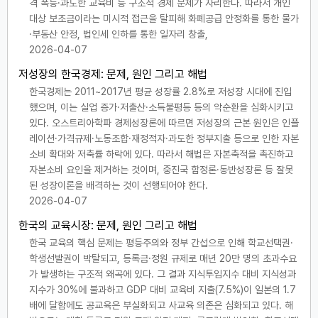
격 폭등·과도한 교육비 등 구조적 경제 문제가 자리한다. 따라서 개인
대상 보조금이라는 미시적 접근을 탈피해 화폐공급 안정화를 통한 물가
·부동산 안정, 법인세 인하를 통한 일자리 창출,
2026-04-07
저성장의 한국경제: 문제, 원인 그리고 해법
한국경제는 2011~2017년 평균 성장률 2.8%로 저성장 시대에 진입
했으며, 이는 실업 증가·저출산·소득불평등 등의 악순환을 심화시키고
있다. 오스트리아학파 경제성장론에 따르면 저성장의 근본 원인은 인플
레이션·가격규제·노동조합·재정적자·과도한 정부지출 등으로 인한 자본
소비 확대와 저축률 하락에 있다. 따라서 해법은 자본축적을 촉진하고
자본소비 요인을 제거하는 것이며, 중진국 함정론·동반성장론 등 잘못
된 성장이론을 배격하는 것이 선행되어야 한다.
2026-04-07
한국의 교육시장: 문제, 원인 그리고 해법
한국 교육의 핵심 문제는 평등주의와 정부 간섭으로 인해 학교선택권·
학생선발권이 박탈되고, 등록금·정원 규제로 매년 20만 명의 초과수요
가 발생하는 구조적 왜곡에 있다. 그 결과 지식투입지수 대비 지식성과
지수가 30%에 불과하고 GDP 대비 교육비 지출(7.5%)이 일본의 1.7
배에 달함에도 공교육은 부실화되고 사교육 의존은 심화되고 있다. 해