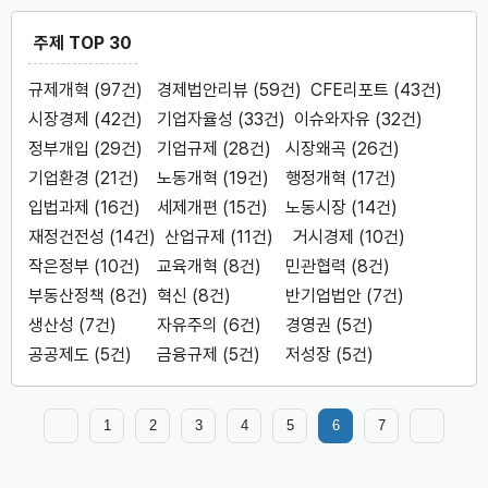
주제 TOP 30
규제개혁 (97건)
경제법안리뷰 (59건)
CFE리포트 (43건)
시장경제 (42건)
기업자율성 (33건)
이슈와자유 (32건)
정부개입 (29건)
기업규제 (28건)
시장왜곡 (26건)
기업환경 (21건)
노동개혁 (19건)
행정개혁 (17건)
입법과제 (16건)
세제개편 (15건)
노동시장 (14건)
재정건전성 (14건)
산업규제 (11건)
거시경제 (10건)
작은정부 (10건)
교육개혁 (8건)
민관협력 (8건)
부동산정책 (8건)
혁신 (8건)
반기업법안 (7건)
생산성 (7건)
자유주의 (6건)
경영권 (5건)
공공제도 (5건)
금융규제 (5건)
저성장 (5건)
1
2
3
4
5
6
7