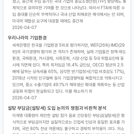
쳤고, 중간재 수입 증가는 국내 기업의 총요소생산성(TFP) 향상에도 통
계적으로 유의미한 기여를 한 것으로 나타났다. 따라서 FTA에 따른 수
입 증대를 단순히 무역적자나 국내 산업 피해로만 해석해서는 안 되며,
미국의 재협상 요구에 대응할 때에도 중간재
2026-04-07
우리나라의 기업환경
세계은행은 한국을 기업환경 5위로 평가하지만, WEF(26위)·IMD(29
위)의 국가경쟁력 평가와 큰 격차가 존재하며, 실제 기업들은 정책·제도
환경, 국제환경, 거시경제, 사회문화, 시장·산업 등 5대 위협요인에 동
시에 직면해 있다. 특히 최저임금 16.4% 급인상, OECD 평균의 2.5
배에 달하는 상속세율 65%, 심각한 반기업정서(기업 비호감도 17%),
2018년 시작된 인구절벽 등이 기업경쟁력을 복합적으로 약화시키고
있으며, 중소 수출기업의 49.1%가 해외생산 확대를 계획하는 등 산업
공동화 위험이 현실화되고 있다. 이를 해소하기 위
2026-04-07
설탕 부담금(설탕세) 도입 논의의 쟁점과 비판적 분석
이재명 대통령이 제안한 설탕 첨가 음료 건강증진 부담금(설탕세)은 형
식적으로 부담금이지만 실질적으로는 간접세 인상과 동일한 효과를 가
지며, 국민 80% 찬성 여론에도 불구하고 경제적 부작용이 크다. 저소