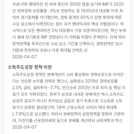
코로나19 팬데믹은 전 세계 확진자 300만 명을 넘기며 IMF가 2020
년 세계경제 성장률을 -3%로 전망하는 등 1930년대 대공황 이후 최
악의 경기침체를 야기했으며, 경제 충격의 60%가 감염 회피에 따른
수요 감소에서 비롯된다는 점이 과거 팬데믹과의 핵심 차별점이다. 역
사적으로 모든 팬데믹은 2차 대유행이 가장 치명적이었으며, 백신 부재
시 봉쇄 장기화로 IMF 전망보다 더 악화될 위험이 존재한다. 이에 따라
방역정책을 최우선으로 수요 감소 기간을 단축하고, 경제정책은 임시
지원에 한정하되 코로나 이후 확대될 언택트 산
2026-04-07
소득주도성장 정책 비판
소득주도성장 정책은 분배개선이 소비 활성화와 경제성장으로 이어진
다는 선순환 논리를 전제로 했으나, 실제로는 2019년 경제성장률
2.0% 급락, 설비투자 -7.7%, 민간소비 2012년 이후 최저 등 핵심 지
표가 모두 악화되었다. 정부가 성과로 내세운 분배개선 역시 소득주도
성장의 효과가 아니라 최저임금 급등과 경기 위축으로 고소득층 소득
증가가 둔화된 결과였으며, 1분위 근로소득은 오히려 역대 최대폭
(-7.9%)으로 감소했다. 따라서 분배정책과 성장정책을 명확히 구분하
여, 이전지출·근로장려세제 등으로 분배를 개선하되 규제개혁과 혁신
2026-04-07