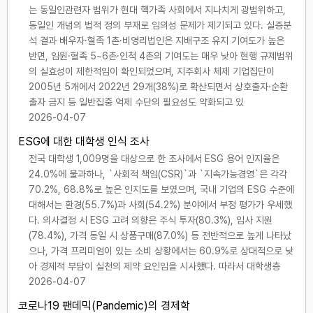
는 동일인관련자 범위가 현대 핵가족 사회에서 지나치게 광범위하고,
동일인 개념의 법적 정의 부재로 임의성 문제가 제기되고 있다. 실증분
석 결과 배우자·혈족 1촌·비영리법인은 지배구조 유지 기여도가 높은
반면, 임원·혈족 5~6촌·인척 4촌의 기여도는 매우 낮아 현행 규제범위
의 실효성이 제한적임이 확인되었으며, 지주회사 체제 기업집단이
2005년 5개에서 2022년 29개(38%)로 확산되면서 상호출자·순환
출자 금지 등 일반집중 억제 수단의 필요성도 약화되고 있
2026-04-07
ESG에 대한 대학생 인식 조사
전국 대학생 1,009명을 대상으로 한 조사에서 ESG 용어 인지율은
24.0%에 불과하나, `사회적 책임(CSR)`과 `지속가능경영`은 각각
70.2%, 68.8%로 높은 인지도를 보였으며, 국내 기업의 ESG 수준에
대해서는 환경(55.7%)과 사회(54.2%) 분야에서 부정 평가가 우세했
다. 의사결정 시 ESG 고려 의향은 주식 투자(80.3%), 입사 지원
(78.4%), 가격 동일 시 상품구매(87.0%) 등 전반적으로 높게 나타났
으나, 가격 프리미엄이 있는 소비 상황에서는 60.9%로 상대적으로 낮
아 경제적 부담이 실천의 제약 요인임을 시사했다. 따라서 대학생층
2026-04-07
코로나19 팬데믹(Pandemic)의 경제학