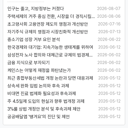
인구는 줄고, 지방정부는 커졌다
2026-08-07
주택세제의 거주 중심 전환, 시장을 더 경직시킬
2026-08-06
수 있다
초고령사회 고용연장 제도의 쟁점과 개선방안
2026-07-16
자기주식 규제의 쟁점과 시장친화적 개선방안
2026-07-13
중소기업 성장 거부 요인 분석
2026-06-22
한국경제와 대기업: 지속가능한 생태계를 위하여
2026-06-12
삼성전자 노사 합의와 대체근로 규제의 법경제학
2026-06-02
적 고찰
금융 지식으로 부자되기
2026-06-02
케인스는 어떻게 재정을 파탄냈는가
2026-06-02
최근 종합부동산세법 개정 논란과 당면 대응과제
2026-05-12
상속세 완화 입법 논의와 후속 과제
2026-05-12
비대면 진료 법제화 필요성과 후속과제
2026-05-12
주 4.5일제 도입의 현실과 향후 법개정 과제
2026-05-12
3%룰 상법 개정안 분석 및 후속과제 제안
2026-05-12
공공배달앱 '땡겨요'의 진단 및 제언
2026-05-12