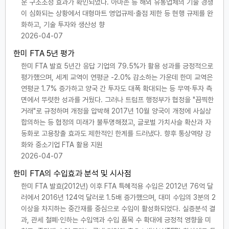
운 구조조정 효과가 확인되었다. 아마존 등 해외 유통업체의 기술 경쟁
이 심화되는 상황에서 대형마트 영업규제·출점 제한 등 현행 규제를 완
화하고, 기술 투자와 생산성 향
2026-04-07
한미 FTA 5년 평가
한미 FTA 발효 5년간 응답 기업의 79.5%가 활용 성과를 긍정적으로
평가했으며, 세계 교역이 연평균 -2.0% 감소하는 가운데 한미 교역은
연평균 1.7% 증가하고 양국 간 투자도 대폭 확대되는 등 무역·투자 측
면에서 뚜렷한 성과를 거뒀다. 그러나 트럼프 행정부가 협정을 "끔찍한
거래"로 규정하며 개정을 압박해 2017년 10월 양국이 개정에 사실상
합의하는 등 협정의 미래가 불투명해졌고, 글로벌 가치사슬 확산과 자
동화로 고용창출 효과도 제한적인 한계를 드러냈다. 향후 통상역량 강
화와 중소기업 FTA 활용 지원
2026-04-07
한미 FTA의 수입효과 분석 및 시사점
한미 FTA 발효(2012년) 이후 FTA 특혜적용 수입은 2012년 76억 달
러에서 2016년 124억 달러로 1.5배 증가했으며, 대미 수입의 3분의 2
이상을 차지하는 중간재를 중심으로 수입이 활성화되었다. 실증분석 결
과, 관세 철폐·인하는 수입액과 수입 품목 수 확대에 긍정적 영향을 미