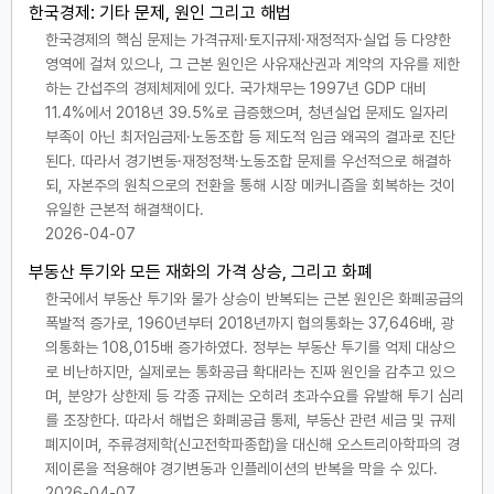
한국경제: 기타 문제, 원인 그리고 해법
한국경제의 핵심 문제는 가격규제·토지규제·재정적자·실업 등 다양한
영역에 걸쳐 있으나, 그 근본 원인은 사유재산권과 계약의 자유를 제한
하는 간섭주의 경제체제에 있다. 국가채무는 1997년 GDP 대비
11.4%에서 2018년 39.5%로 급증했으며, 청년실업 문제도 일자리
부족이 아닌 최저임금제·노동조합 등 제도적 임금 왜곡의 결과로 진단
된다. 따라서 경기변동·재정정책·노동조합 문제를 우선적으로 해결하
되, 자본주의 원칙으로의 전환을 통해 시장 메커니즘을 회복하는 것이
유일한 근본적 해결책이다.
2026-04-07
부동산 투기와 모든 재화의 가격 상승, 그리고 화폐
한국에서 부동산 투기와 물가 상승이 반복되는 근본 원인은 화폐공급의
폭발적 증가로, 1960년부터 2018년까지 협의통화는 37,646배, 광
의통화는 108,015배 증가하였다. 정부는 부동산 투기를 억제 대상으
로 비난하지만, 실제로는 통화공급 확대라는 진짜 원인을 감추고 있으
며, 분양가 상한제 등 각종 규제는 오히려 초과수요를 유발해 투기 심리
를 조장한다. 따라서 해법은 화폐공급 통제, 부동산 관련 세금 및 규제
폐지이며, 주류경제학(신고전학파종합)을 대신해 오스트리아학파의 경
제이론을 적용해야 경기변동과 인플레이션의 반복을 막을 수 있다.
2026-04-07