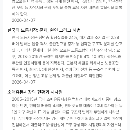
법으로는 대학 등록금·정원 규제 완전 폐지, 국공립대 법인화, 학교선택
권 보장 등 자유시장 원리 도입을 통해 교육 자원 배분의 효율성을 회복
해야 한다.
2026-04-07
한국의 노동시장: 문제, 원인 그리고 해법
한국 노동시장은 청년층 확장실업률 24%, 대기업과 소기업 간 2.28
배에 달하는 임금 격차, 불완전고용 증가 등 심각한 구조적 문제를 안고
있다. 이러한 문제의 근본 원인으로는 노동조합의 제한주의적 임금 요
구, 2018~2019년 급격한 최저임금 인상(16.4%, 10.9%), 생산성과
무관한 연공서열제 등이 지목된다. 근본적 해결을 위해서는 노동조합
특권 폐지, 최저임금제 완전 폐지, 성과급제 전환 등 구조적 개혁이 필
요하며, 이는 청년 고용 문제 및 저출산 해결과도 직결된다.
2026-04-07
소매유통시장의 현황과 시사점
2005~2015년 국내 소매유통시장은 백화점·대형마트의 비중이 감소
하는 반면, 편의점 매출이 4.6배, 인터넷쇼핑 매출이 10배 증가하는 등
1인 가구 확산과 IT 기술 발전에 따른 구조적 변화가 뚜렷하게 나타났
다. 슈퍼마켓 시장에서는 영세 개인슈퍼마켓이 퇴출되고 기업형 매장이
진입하면서 매출액·고용·생산성이 모두 향상되어 시장경제의 자연스러