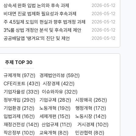
과제
상속세 완화 입법 논의와 후속 과제
2026-05-12
비대면 진료 법제화 필요성과 후속과제
2026-05-12
주 4.5일제 도입의 현실과 향후 법개정 과제
2026-05-12
3%룰 상법 개정안 분석 및 후속과제 제안
2026-05-12
공공배달앱 '땡겨요'의 진단 및 제언
2026-05-12
주제 TOP 30
규제개혁 (97건)
경제법안리뷰 (59건)
CFE리포트 (43건)
시장경제 (42건)
기업자율성 (33건)
이슈와자유 (32건)
정부개입 (29건)
기업규제 (28건)
시장왜곡 (26건)
기업환경 (21건)
노동개혁 (19건)
행정개혁 (17건)
입법과제 (16건)
세제개편 (15건)
노동시장 (14건)
재정건전성 (14건)
산업규제 (11건)
거시경제 (10건)
작은정부 (10건)
교육개혁 (8건)
민관협력 (8건)