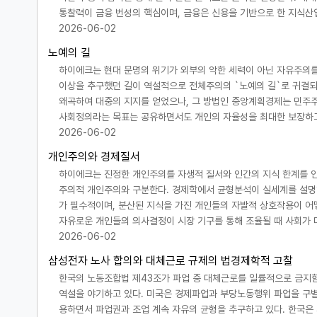
통찰력이 금융 번성의 핵심이며, 금융은 신용을 기반으로 한 지식산
2026-06-02
노예의 길
하이에크는 현대 문명의 위기가 외부의 악한 세력이 아닌 자유주의
이상을 추구했던 길이 역설적으로 전체주의의 `노예의 길`로 귀결되
왜곡하여 대중의 지지를 얻었으나, 그 방법인 중앙계획경제는 민주
사회정의라는 목표는 공유하면서도 개인의 자율성을 최대한 보장하
2026-06-02
개인주의와 경제질서
하이에크는 진정한 개인주의를 자생적 질서와 인간의 지식 한계를 
주의적 개인주의와 구분한다. 경제학에서 균형분석이 실세계를 설명
가 필수적이며, 분산된 지식을 가진 개인들의 자발적 상호작용이 어
자유로운 개인들의 의사결정이 시장 기구를 통해 조율될 때 사회가
2026-06-02
삼성전자 노사 합의와 대체근로 규제의 법경제학적 고찰
한국의 노동조합법 제43조가 파업 중 대체근로를 일률적으로 금지
역설을 야기하고 있다. 미국은 경제파업과 부당노동행위 파업을 구별
용하면서 파업권과 조업 계속 자유의 균형을 추구하고 있다. 한국은