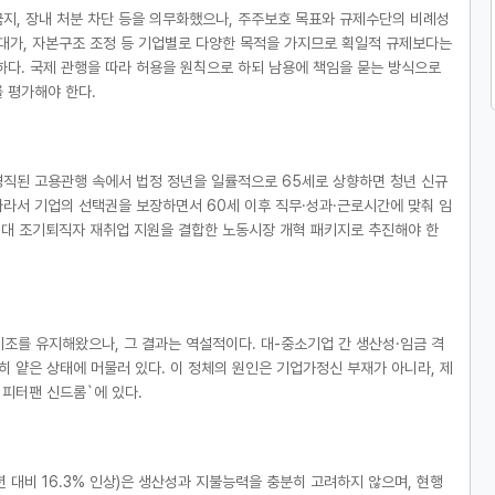
 금지, 장내 처분 차단 등을 의무화했으나, 주주보호 목표와 규제수단의 비례성
 대가, 자본구조 조정 등 기업별로 다양한 목적을 가지므로 획일적 규제보다는
요하다. 국제 관행을 따라 허용을 원칙으로 하되 남용에 책임을 묻는 방식으로
 평가해야 한다.
직된 고용관행 속에서 법정 정년을 일률적으로 65세로 상향하면 청년 신규
따라서 기업의 선택권을 보장하면서 60세 이후 직무·성과·근로시간에 맞춰 임
0대 조기퇴직자 재취업 지원을 결합한 노동시장 개혁 패키지로 추진해야 한
기조를 유지해왔으나, 그 결과는 역설적이다. 대-중소기업 간 생산성·임금 격
히 얕은 상태에 머물러 있다. 이 정체의 원인은 기업가정신 부재가 아니라, 제
`피터팬 신드롬`에 있다.
년 대비 16.3% 인상)은 생산성과 지불능력을 충분히 고려하지 않으며, 현행