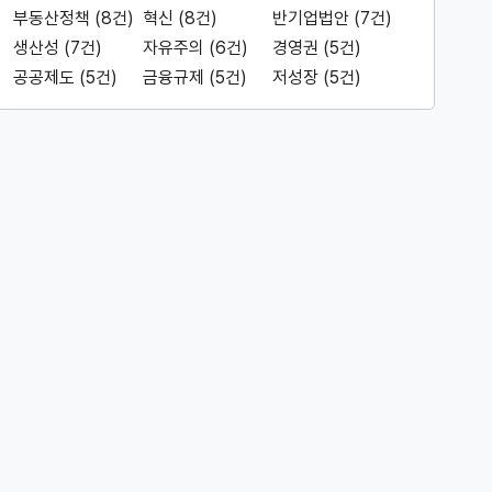
부동산정책 (8건)
혁신 (8건)
반기업법안 (7건)
생산성 (7건)
자유주의 (6건)
경영권 (5건)
공공제도 (5건)
금융규제 (5건)
저성장 (5건)