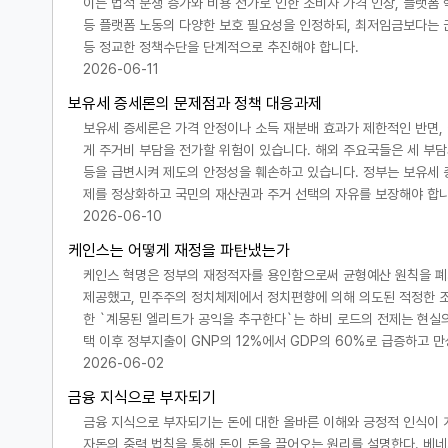
이는 법적 분쟁 증가와 비용 전가로 인한 소비자 가격 인상, 플랫폼 
등 플랫폼 노동의 다양한 보호 필요성을 인정하되, 최저임금보다는 근
등 정교한 정책수단을 단계적으로 추진해야 합니다.
2026-06-11
보유세 증세론의 문제점과 정책 대응과제
보유세 증세론은 가격 안정이나 소득 재분배 효과가 제한적인 반면,
게 주거비 부담을 전가할 위험이 있습니다. 해외 주요국들은 세 부
등을 급변시켜 제도의 안정성을 훼손하고 있습니다. 정부는 보유세 증세
제를 정상화하고 국민의 재산권과 주거 선택의 자유를 보장해야 합니
2026-06-10
케인스는 어떻게 재정을 파탄냈는가
케인스 혁명은 정부의 재정적자를 용인함으로써 균형예산 원칙을 폐기
제공했고, 민주주의 정치체제에서 정치편향에 의해 의도된 적정한 
한 `계몽된 엘리트가 공익을 추구한다`는 하비 로드의 전제는 현실
택 이후 정부지출이 GNP의 12%에서 GDP의 60%로 급증하고 
2026-06-02
금융 지식으로 부자되기
금융 지식으로 부자되기는 돈에 대한 올바른 이해와 긍정적 인식이 
자돈의 중력 법칙을 통해 돈이 돈을 끌어오는 원리를 설명한다. 베네치