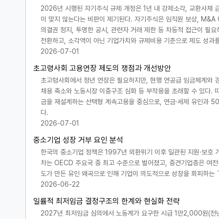
2026년 시행된 자기주식 규제 개정은 1년 내 강제소각, 교환사채
이 맞지 않는다는 비판이 제기된다. 자기주식은 임직원 보상, M&A
의결권 정지, 투명한 공시, 관련자 거래 제한 등 차등적 접근이 필
전환하고, 소각액이 아닌 기업가치와 규제비용 기준으로 제도 성과를
2026-07-01
초고령사회 고용연장 제도의 쟁점과 개선방안
초고령사회에서 정년 연장은 필요하지만, 현행 연공급 임금체계와 경
채용 축소와 노동시장 이중구조 심화 등 부작용을 초래할 수 있다. 
금을 재설계하는 선택형 계속고용을 중심으로, 연금·세제 유인과 5
다.
2026-07-01
중소기업 성장 거부 요인 분석
한국의 중소기업 정책은 1997년 외환위기 이후 일관된 지원·보호 
차는 OECD 주요국 중 최고 수준으로 벌어졌고, 중견기업층은 여전
도가 만든 유인 왜곡으로 인해 기업이 의도적으로 성장을 회피하는 
2026-06-22
일률적 최저임금 결정구조의 한계와 현실화 전략
2027년 최저임금 심의에서 노동계가 요구한 시급 1만2,000원(전