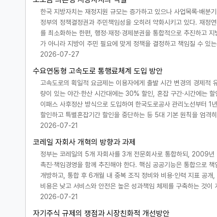
한국 지방자치는 재정지원 규모는 증가하고 있으나 사업목록·배분기
정부의 정책결정권과 주민책임성을 오히려 약화시키고 있다. 재정연
를 최소화하는 한편, 행정·재정·경제분권을 통합적으로 추진하고 지
가 아니라 지방이 주민 필요에 맞게 정책을 결정하고 책임질 수 있는
2026-07-27
수요연동형 고속도로 통행료체계 도입 방안
고속도로의 획일적 요금제는 이용자에게 출발 시간 변경의 경제적 유
량이 있는 야간·한산 시간대에는 30% 할인, 혼잡 구간·시간에는 
이패스 사후정산 방식으로 도입하여 한국도로공사 관리노선부터 1년 
할인하고 특별혼잡기간 할인을 중단하는 등 5대 기본 원칙을 엄격히 
2026-07-21
코레일 자회사 개혁의 방향과 과제
정부는 코레일의 5개 자회사를 3개 전문회사로 통합하되, 2009년
촉진·책임경영을 함께 추진해야 한다. 핵심 공공기능은 통합으로 책임
개방하고, 통합 후 6개월 내 중복 조직 정비와 비용·인력 지표 공개
비용은 낮고 서비스와 안전은 높은 성과책임 체제를 구축하는 것이 
2026-07-21
자기주식 규제의 쟁점과 시장친화적 개선방안