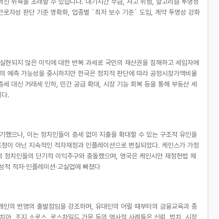
혁신 위축을 초래할 수 있습니다. 대기시간 무급, 사고 위험, 알고리즘 투명성
로자성 판단 기준 명확화, 업종별 `최저 보수 기준` 도입, 계약 투명성 강화
 실현되지 않은 이익에 대한 반복 과세로 국민의 재산권을 침해하고 세입자에
담의 예측 가능성을 중시하지만 한국은 정치적 판단에 따라 공정시장가액비율
 대신 거래세 인하, 민간 공급 확대, 시장 기능 회복 등을 통해 부동산 세
다.
했으나, 이는 정치인들이 증세 없이 지출을 확대할 수 있는 구조적 유인을
조정이 아닌 지속적인 적자재정과 인플레이션으로 변질되었다. 케인스가 가정
의 정치인들의 단기적 이익추구와 충돌했으며, 영국은 케인시안 재정헌법 채
만성적 적자·인플레이션·고실업에 빠졌다
개인의 번영의 출발점임을 강조하며, 유대인의 어릴 때부터의 금융교육과 종
아, 조지 소로스, 로스차일드 가문 등의 역사적 사례들은 신뢰, 법치, 시장