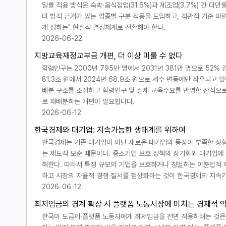
일률 적용 방식은 숙박·음식점업(31.6%)과 제조업(3.7%) 간 
미 법적 근거가 있는 업종별 구분 적용을 도입하고, 객관적 기준 마련
게 정하는" 현실적 결정체계로 전환해야 한다.
2026-06-22
지방교육재정교부금 개편, 더 이상 미룰 수 없다
학령인구는 2000년 795만 명에서 2031년 381만 명으로 52
81.3조 원에서 2024년 68.9조 원으로 세수 변동에만 좌우되고
배분 구조를 조정하고 학령인구 및 실제 교육수요를 반영한 산식으로
로 재배분하는 개편이 필요합니다.
2026-06-12
한국경제와 대기업: 지속가능한 생태계를 위하여
한국경제는 기존 대기업이 아닌 새로운 대기업의 등장이 부족한 상황
는 제도적 모순 때문이다. 중소기업 보호 정책의 장기화와 대기업에
해한다. 따라서 특정 규모의 기업을 보호하거나 징벌하는 이분법적 
하고 시장의 자율적 경쟁 질서를 정상화하는 것이 한국경제의 지속가
2026-06-12
최저임금의 경계 확장 시 플랫폼 노동시장에 미치는 경제적 
한국이 도급제·플랫폼 노동자에게 최저임금을 전면 적용하려는 것은