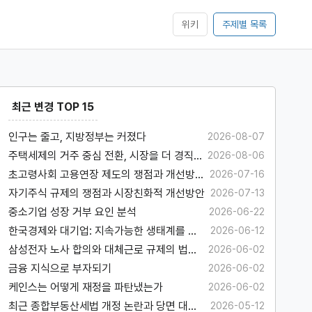
위키
주제별 목록
최근 변경 TOP 15
인구는 줄고, 지방정부는 커졌다
2026-08-07
주택세제의 거주 중심 전환, 시장을 더 경직
2026-08-06
시킬 수 있다
초고령사회 고용연장 제도의 쟁점과 개선방
2026-07-16
안
자기주식 규제의 쟁점과 시장친화적 개선방안
2026-07-13
중소기업 성장 거부 요인 분석
2026-06-22
한국경제와 대기업: 지속가능한 생태계를 위
2026-06-12
하여
삼성전자 노사 합의와 대체근로 규제의 법경
2026-06-02
제학적 고찰
금융 지식으로 부자되기
2026-06-02
케인스는 어떻게 재정을 파탄냈는가
2026-06-02
최근 종합부동산세법 개정 논란과 당면 대응
2026-05-12