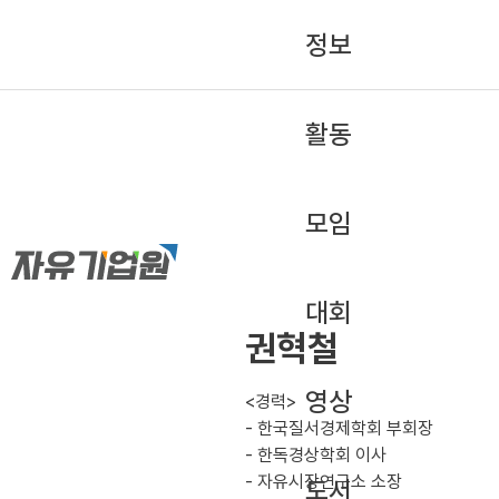
정보
활동
모임
대회
권혁철
영상
<경력>
- 한국질서경제학회 부회장
- 한독경상학회 이사
- 자유시장연구소 소장
도서