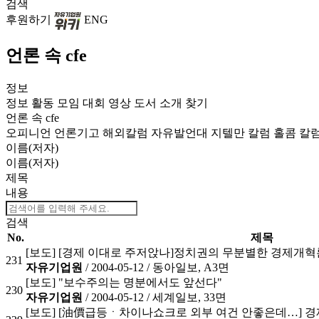
검색
후원하기
ENG
언론 속 cfe
정보
정보
활동
모임
대회
영상
도서
소개
찾기
언론 속 cfe
오피니언
언론기고
해외칼럼
자유발언대
지텔만 칼럼
홀콤 칼
이름(저자)
이름(저자)
제목
내용
검색
No.
제목
[보도] [경제 이대로 주저앉나]정치권의 무분별한 경제개혁
231
자유기업원
/ 2004-05-12 /
동아일보, A3면
[보도] "보수주의는 명분에서도 앞선다"
230
자유기업원
/ 2004-05-12 /
세계일보, 33면
[보도] [油價급등ㆍ차이나쇼크로 외부 여건 안좋은데…] 경