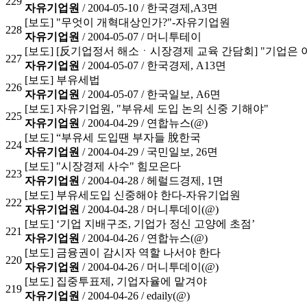
229
자유기업원
/ 2004-05-10 /
한국경제,A3면
[보도] "무엇이 개혁대상인가?"-자유기업원
228
자유기업원
/ 2004-05-07 /
머니투테이
[보도] [反기업정서 해소ㆍ시장경제 교육 간담회] "기업은
227
자유기업원
/ 2004-05-07 /
한국경제, A13면
[보도] 부유세법
226
자유기업원
/ 2004-05-07 /
한국일보, A6면
[보도] 자유기업원, "부유세 도입 논의 신중 기해야"
225
자유기업원
/ 2004-04-29 /
연합뉴스(@)
[보도] “부유세 도입땐 부자들 脫한국
224
자유기업원
/ 2004-04-29 /
국민일보, 26면
[보도] "시장경제 사수" 힘모은다
223
자유기업원
/ 2004-04-28 /
헤럴드경제, 1면
[보도] 부유세도입 신중해야 한다-자유기업원
222
자유기업원
/ 2004-04-28 /
머니투데이(@)
[보도] ‘기업 지배구조, 기업가 정신 고양에 초점’
221
자유기업원
/ 2004-04-26 /
연합뉴스(@)
[보도] 금융권이 감시자 역할 나서야 한다
220
자유기업원
/ 2004-04-26 /
머니투데이(@)
[보도] 집중투표제, 기업자율에 맡겨야
219
자유기업원
/ 2004-04-26 /
edaily(@)