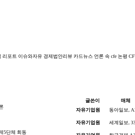
럼
리포트
이슈와자유
경제법안리뷰
카드뉴스
언론 속 cfe
논평
CF
글쓴이
매체
론
자유기업원
동아일보, A
자유기업원
세계일보, 3
제5단체 회동