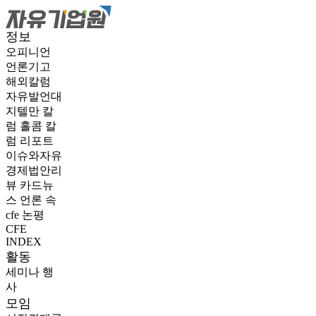
정보
오피니언
언론기고
해외칼럼
자유발언대
지텔만 칼
럼
홀콤 칼
럼
리포트
이슈와자유
경제법안리
뷰
카드뉴
스
언론 속
cfe
논평
CFE
INDEX
활동
세미나
행
사
모임