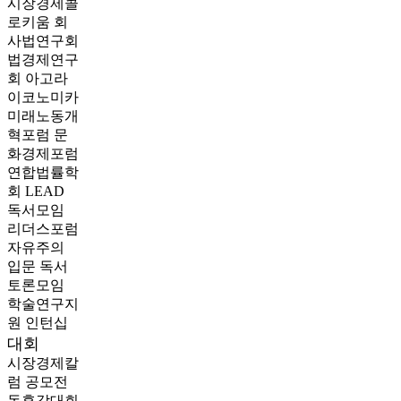
시장경제콜
로키움
회
사법연구회
법경제연구
회
아고라
이코노미카
미래노동개
혁포럼
문
화경제포럼
연합법률학
회 LEAD
독서모임
리더스포럼
자유주의
입문 독서
토론모임
학술연구지
원
인턴십
대회
시장경제칼
럼 공모전
독후감대회