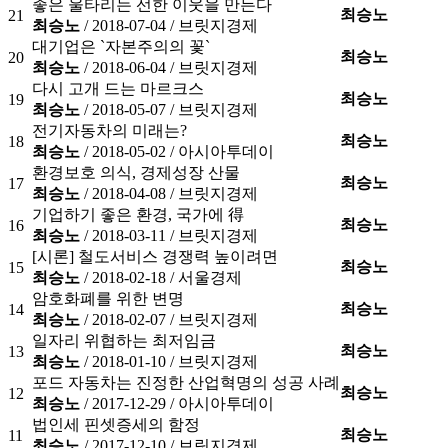
좋은 울타리는 선한 이웃을 만든다
최승노
21
최승노
/ 2018-07-04 /
브릿지경제
대기업은 `자본주의의 꽃`
최승노
20
최승노
/ 2018-06-04 /
브릿지경제
다시 고개 드는 마르크스
최승노
19
최승노
/ 2018-05-07 /
브릿지경제
전기자동차의 미래는?
최승노
18
최승노
/ 2018-05-02 /
아시아투데이
환경보호 의식, 경제성장 산물
최승노
17
최승노
/ 2018-04-08 /
브릿지경제
기업하기 좋은 환경, 국가에
得
최승노
16
최승노
/ 2018-03-11 /
브릿지경제
[시론] 철도서비스 경쟁력 높이려면
최승노
15
최승노
/ 2018-02-18 /
서울경제
암호화폐를 위한 변명
최승노
14
최승노
/ 2018-02-07 /
브릿지경제
일자리 위협하는 최저임금
최승노
13
최승노
/ 2018-01-10 /
브릿지경제
포드 자동차는 진정한 산업혁명의 성공 사례
최승노
12
최승노
/ 2017-12-29 /
아시아투데이
법인세 핀셋증세의 함정
최승노
11
최승노
/ 2017-12-10 /
브릿지경제