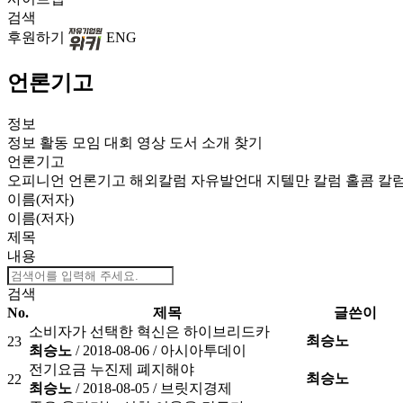
검색
후원하기
ENG
언론기고
정보
정보
활동
모임
대회
영상
도서
소개
찾기
언론기고
오피니언
언론기고
해외칼럼
자유발언대
지텔만 칼럼
홀콤 칼
이름(저자)
이름(저자)
제목
내용
검색
No.
제목
글쓴이
소비자가 선택한 혁신은 하이브리드카
최승노
23
최승노
/ 2018-08-06 /
아시아투데이
전기요금 누진제 폐지해야
최승노
22
최승노
/ 2018-08-05 /
브릿지경제