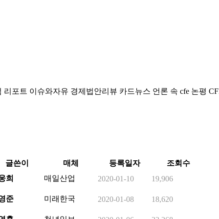
럼
리포트
이슈와자유
경제법안리뷰
카드뉴스
언론 속 cfe
논평
CF
글쓴이
매체
등록일자
조회수
웅희
매일산업
2020-01-10
19,906
영준
미래한국
2020-01-08
18,620