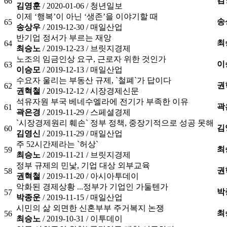
김
66
김영훈
/ 2020-01-06 /
청년일보
이제 ‘행복’이 아닌 ‘생존’을 이야기할 때
송
65
송상우
/ 2019-12-30 /
매일산업
반기업 정서가 부르는 재앙
최
64
최승노
/ 2019-12-23 /
브릿지경제
노조의 임금인상 요구, 근로자 위한 것인가
이
63
이승모
/ 2019-12-13 /
매일산업
수요자 울리는 부동산 규제, `철폐`가 답이다
권
62
권혁철
/ 2019-12-12 /
시장경제신문
석유자원 부국 베네수엘라에 전기가 부족한 이유
곽
61
곽은경
/ 2019-11-29 /
스페셜경제
`시장경제원리 훼손` 정부 정책, 중장기적으로 성공 못해
김
60
김영신
/ 2019-11-29 /
매일산업
주 52시간제라는 `허상`
최
59
최승노
/ 2019-11-21 /
브릿지경제
정부 규제의 민낯, 기업 대상 외부교육
권
58
권혁철
/ 2019-11-20 /
아시아투데이
악화된 경제상황 ...정부가 기업인 가둘텐가
박
57
박종운
/ 2019-11-15 /
매일산업
시민의 삶 외면한 신혼부부 주거복지 논쟁
최
56
최승노
/ 2019-10-31 /
이투데이