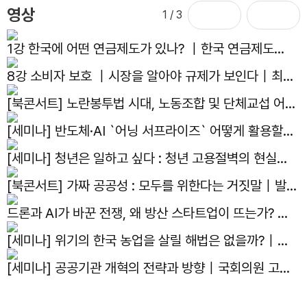
영상
1
/ 3
1강 한국에 어떤 연금제도가 있나? ｜한국 연금제도의
현재와 미래｜김용하 교수
8강 소비자 보호 ｜시장을 알아야 규제가 보인다｜최병
선 명예교수
[북콘서트] 노란봉투법 시대, 노동조합 및 단체교섭 어떻
게 대응하나?｜발간기념 북콘서트
[세미나] 반도체·AI `어닝 서프라이즈` 어떻게 활용할
것인가?｜국회의원 김용태, 한반도선진화재단, 자유기
[세미나] 청년은 일하고 싶다 : 청년 고용절벽의 현실과
업원, 주간조선 주최 세미나
해법｜국회의원 박수영, 자유기업원 공동주최 세미나
[북콘서트] 가짜 공공성 : 모두를 위한다는 거짓말｜발간
기념 북콘서트
드론과 AI가 바꾼 전쟁, 왜 방산 스타트업이 뜨는가? ｜
선유도 스터디 4화
[세미나] 위기의 한국 농업을 살릴 해법은 없을까?｜제
14회 아고라이코노미카
[세미나] 공공기관 개혁의 전략과 방향｜국회의원 고동
진, 자유기업원, 공공선택학회, 한국지방공기업학회 공동
주최 세미나