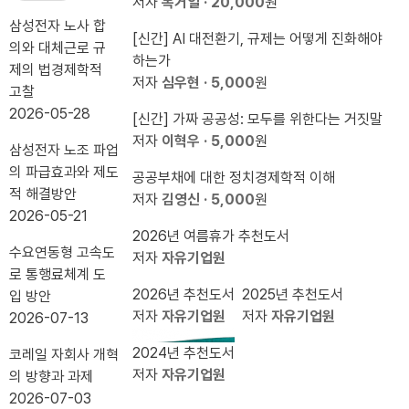
는 거
기 수
요로
가 아
를 비
가를
입지
은
저자
복거일
· 20,000
원
제
짓말』
료식
하는
니다.
웃기
수 있
경쟁
100
삼성전자 노사 합
가
[신간] AI 대전환기, 규제는 어떻게 진화해야
출간
이유
그것
전에,
나
력 봐
조 눈
의와 대체근로 규
필
하는가
기념
은 다
라이
야 한
앞...`20.79%
제의 법경제학적
요
저자
심우현
· 5,000
원
북콘
음의
트 형
다
자동
고찰
하
서트
인터
제를
배분`
2026-05-28
[신간] 가짜 공공성: 모두를 위한다는 거짓말
다
넷이
상기
끝낼
저자
이혁우
· 5,000
원
삼성전자 노조 파업
다.
하라
때
의 파급효과와 제도
공공부채에 대한 정치경제학적 이해
적 해결방안
저자
김영신
· 5,000
원
2026-05-21
2026년 여름휴가 추천도서
수요연동형 고속도
저자
자유기업원
로 통행료체계 도
2026년 추천도서
2025년 추천도서
입 방안
저자
자유기업원
저자
자유기업원
2026-07-13
2024년 추천도서
코레일 자회사 개혁
저자
자유기업원
의 방향과 과제
2026-07-03