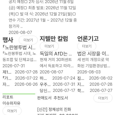
공지 예정□ 2차 심사: 2026년 11월 6일
처
자동
와
(금) 예정□ 최종 발표: 2026년 11월 12일
방
배분
이익
(목)□ 발 대 식: 2026년 12월 21일(월)□
적
폐
처분
연수 기간: 2027년 1월 ~ 2027년 12월 중
세
지,
은
참가자 ..
제
늦었
노동
2026-08-07
개
지만
쟁의
지텔만 칼럼
언론기고
행사
편
반드
대상
더보기
보
시
이
더보기
더보기
『노란봉투법 시
다
가야
될
대, 노동조합 및
독일의 AfD는 얼
법은 시장을 이끄
『노란봉투법 시대, 노
단
할
수
단체교섭 어떻게
마나 좌익인가?
는 명령이 아니라
동조합 및 단체교섭
현재 거의 30퍼센트
세 번의 개정으로 악
순
재정
없다
대응하나?』 출간
시장을 지키는 규
어떻게 대응하나』 북
2026-07-31
에서 득표하고 따라서
화된 기업환경상법이
하
개혁
기념 북콘서트
칙이어야 한다
콘서트가 2026년 7
제1회
2026-07-28
최근 설문 조사들에
2026-08-07
1년 사이에 세 번 바뀌
2026-08-03
고
이다
월 31일(금) 오전 10
좋은
『가짜
2026-07-22
따르면 그 나라의 가
하늘
2026-07-24
었다. 2025년 7월 1
집값
2026-08-02
예
시 푸른홀에서 개최되
규제
공공
자유
2026-06-26
장 강한 정당, 독일의
의 채
우주
2026-07-31
차 개정은 이사의 충
으로
지방
2026-07-28
측
었습니다. 이번 행사
입법
성 :
기업
AfD(독일 대안당;
굴: 우
는 다
당신
2026-07-17
실의무 대상에 회사와
‘실수
투자,
학생
2026-07-27
가
는 개정 노란봉투법 ..
대상
모두
원 서
Alternative for
주가
음의
이 일
함께 `주주’를 넣었고,
요’와
정치
은 줄
리포트
판매도서
추천도서
더보기
능
시상
를 위
포터
Germany)는 두 공동
사유
튤립
론 머
사외이사의 이름..
‘투
논리
고 교
이슈와자유
한
식
한다
즈 11
의장 알..
를 필
열기
스크
기’를
보다
부금
[신간] 정체성의 진화
더보기
세