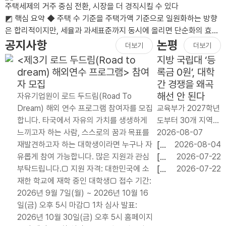
주택세제의 거주 중심 전환, 시장을 더 경직시킬 수 있다
◩ 핵심 요약 ◆ 주택 수 기준을 주택가액 기준으로 일원화하는 방향
은 합리적이지만, 세율과 과세표준까지 동시에 올리면 단순화의 효과
가 상쇄될 수 있음.◆ 장기..
공지사항
논평
더보기
더보기
<제3기 로드 두드림(Road to
지방 국립대 ‘등
dream) 해외연수 프로그램> 참여
록금 0원’, 대학
자 모집
간 경쟁을 왜곡
해선 안 된다
자유기업원이 로드 두드림(Road To
Dream) 해외 연수 프로그램 참여자를 모집
교육부가 2027학년
합니다. 타국에서 자유의 가치를 생생하게
도부터 30개 지역
느끼고자 하는 사람, 스스로의 꿈과 목표를
국립대 신입생 약 6
2026-08-07
재발견하고자 하는 대학생이라면 누구나 자
만 명에게 등록금 전
[논
2026-08-04
유롭게 참여 가능합니다. 많은 지원과 관심
액을 지원하는 `지
평]
[논
2026-07-22
부탁드립니다.□ 지원 자격: 대한민국에 소
역 균형 장학금’ 도
임
평]
[논
2026-07-22
재한 학교에 재학 중인 대학생□ 접수 기간:
입을 검토하고 있다.
기
교육
평]
2026년 9월 7일(월) ~ 2026년 10월 16
연간 지원 규모는 약
내
교부
기업
일(금) 오후 5시 마감□ 1차 심사 발표:
2천억 원이..
단
금
의
2026년 10월 30일(금) 오후 5시 홈페이지
기
20.79%
투자