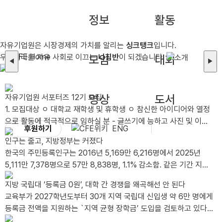
정보
활동
자유기업원은 시장경제의 가치를 알리는
싱크탱크
입니다.
우리나라를 자유 사회로 이끄는
모임
나침반
이 되겠습니다.
대회
◀
▶
영상
도서
자유기업원 서포터즈 12기 모집
1. 모집대상 ㅇ 대학교 재학생 및 휴학생 ㅇ 참신한 아이디어와 열정
으로 활동에 적극적으로 임하실 분 - 글쓰기에 능하고 사진 및 이미
후원하기
ENG
지 편집이 가능한 자 - 타 서포터즈 활동 유경험자 및 SNS 활용 가
인구는 줄고, 지방정부는 커졌다
능자, 그래픽툴 활용 가능자는 가산점 부여 ㅇ 2026년 12월까지 성
한국의 주민등록인구는 2016년 5,169만 6,216명에서 2025년
실한 활동이 가능한 분 - 월 2회 이상 콘텐츠(카드뉴스, 블로그, 동영
5,111만 7,378명으로 57만 8,838명, 1.1% 감소함. 같은 기간 지방
상 등) 제작이 가능한 분 - 발대식 및 수료식(비대면)에 참석 가능한
공무원 정원은 30만 7,566명에서 38만 4,155..
분 *발대식 일시/장소: 2026년 8월 28일 금요일 오후 1시 / 선유
지방 국립대 ‘등록금 0원’, 대학 간 경쟁을 왜곡해선 안 된다
도역 8번 출구 인근 어반322 5층 푸른홀 *불참시 서포터즈 자격이
교육부가 2027학년도부터 30개 지역 국립대 신입생 약 6만 명에게
박탈됩니다. 2. 모집인원 ㅇ 총 00명 3. 활동기간 ..
등록금 전액을 지원하는 `지역 균형 장학금’ 도입을 검토하고 있다.
연간 지원 규모는 약 2천억 원이..