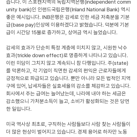
습니다. 이 스포캔지역의 독립지역은행(independent comm
unity bank)인 인랜드국립은행(Inland National Bank) 역시
좋은 예시입니다. INB은행은 감세로 인한 세금 저축분을 기본
급(base pay)인상에 이용하겠다고 밝혔습니다. 덕분에 기본
급이 시간당 15불로 증가하고, 상여금 역시 늘었습니다.
감세의 효과가 단순히 특정 계층에 미치지 않고, 시원한 낙수
효과(trickle down effect)로 명증하게 나타나고 있습니다.
이런 미담이 그치지 않고 계속되니 참 다행입니다. 주(state)
를 막론하고, 각 기업이 직면한 감세의 편익은 근로자들에게
긍정적으로 파급되고 있습니다. 뿐만 아니라 모든 법적인 지역
구에 있어, 납세자들은 실효세율의 감소를 체감하고 있습니다.
회사에서 주는 급여는 늘어났는데, 나라에 내야 하는 세금은
감소했으니 가처분소득이 늘고, 소비가 활성화되는 것은 당연
한 일입니다.
미국 역사상 최초로, 구직하는 사람들보다 사람 찾는 사람들이
더 많은 현상이 벌어지고 있습니다. 경제 용어로 하자만 노동