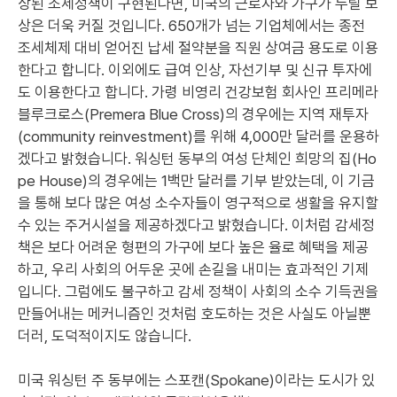
상된 조세정책이 구현된다면, 미국의 근로자와 가구가 누릴 보
상은 더욱 커질 것입니다. 650개가 넘는 기업체에서는 종전
조세체제 대비 얻어진 납세 절약분을 직원 상여금 용도로 이용
한다고 합니다. 이외에도 급여 인상, 자선기부 및 신규 투자에
도 이용한다고 합니다. 가령 비영리 건강보험 회사인 프리메라
블루크로스(Premera Blue Cross)의 경우에는 지역 재투자
(community reinvestment)를 위해 4,000만 달러를 운용하
겠다고 밝혔습니다. 워싱턴 동부의 여성 단체인 희망의 집(Ho
pe House)의 경우에는 1백만 달러를 기부 받았는데, 이 기금
을 통해 보다 많은 여성 소수자들이 영구적으로 생활을 유지할
수 있는 주거시설을 제공하겠다고 밝혔습니다. 이처럼 감세정
책은 보다 어려운 형편의 가구에 보다 높은 율로 혜택을 제공
하고, 우리 사회의 어두운 곳에 손길을 내미는 효과적인 기제
입니다. 그럼에도 불구하고 감세 정책이 사회의 소수 기득권을
만들어내는 메커니즘인 것처럼 호도하는 것은 사실도 아닐뿐
더러, 도덕적이지도 않습니다.
미국 워싱턴 주 동부에는 스포캔(Spokane)이라는 도시가 있