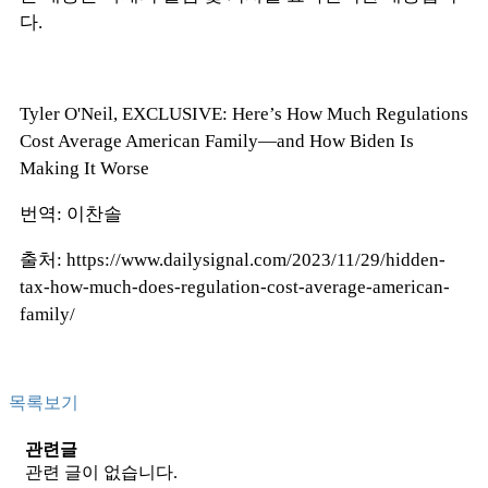
다.
Tyler O'Neil, EXCLUSIVE: Here’s How Much Regulations
Cost Average American Family—and How Biden Is
Making It Worse
번역: 이찬솔
출처:
https://www.dailysignal.com/2023/11/29/hidden-
tax-how-much-does-regulation-cost-average-american-
family/
목록보기
관련글
관련 글이 없습니다.