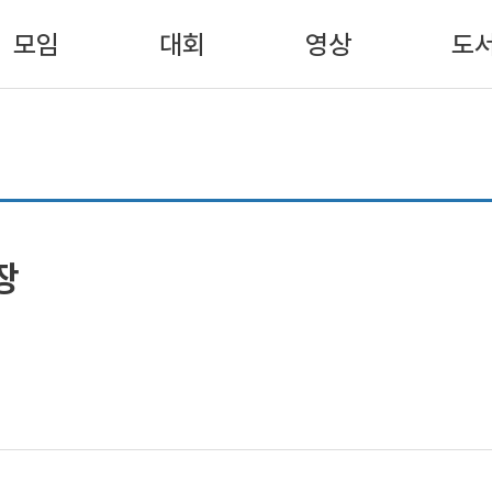
모임
대회
영상
도
장