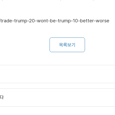
/trade-trump-20-wont-be-trump-10-better-worse
목록보기
니다