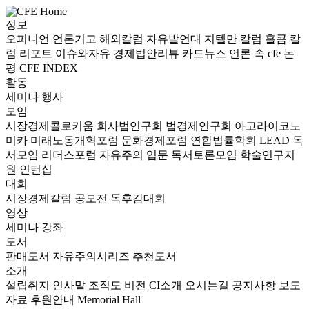
정보
오피니언
언론기고
해외칼럼
자유발언대
지텔만 칼럼
홀콤 칼
럼
리포트
이슈와자유
경제법안리뷰
카드뉴스
언론 속 cfe
논
평
CFE INDEX
활동
세미나
행사
모임
시장경제콜로키움
회사법연구회
법경제연구회
아고라이코노
미카
미래노동개혁포럼
문화경제포럼
연합법률학회 LEAD
독
서모임 리더스포럼
자유주의 입문 독서토론모임
학술연구지
원
인턴십
대회
시장경제칼럼 공모전
독후감대회
영상
세미나
강좌
도서
판매도서
자유주의시리즈
추천도서
소개
설립취지
인사말
조직도
비전
CI소개
오시는길
공지사항
보도
자료
후원안내
Memorial Hall