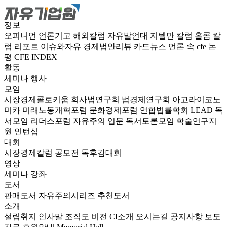
정보
오피니언
언론기고
해외칼럼
자유발언대
지텔만 칼럼
홀콤 칼
럼
리포트
이슈와자유
경제법안리뷰
카드뉴스
언론 속 cfe
논
평
CFE INDEX
활동
세미나
행사
모임
시장경제콜로키움
회사법연구회
법경제연구회
아고라이코노
미카
미래노동개혁포럼
문화경제포럼
연합법률학회 LEAD
독
서모임 리더스포럼
자유주의 입문 독서토론모임
학술연구지
원
인턴십
대회
시장경제칼럼 공모전
독후감대회
영상
세미나
강좌
도서
판매도서
자유주의시리즈
추천도서
소개
설립취지
인사말
조직도
비전
CI소개
오시는길
공지사항
보도