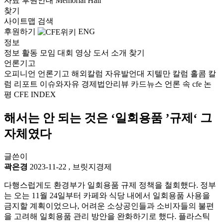
자료
후원안내
Memorial Hall
찾기
사이트맵
검색
후원하기
ENG
정보
정보
활동
모임
대회
영상
도서
소개
찾기
언론기고
오피니언
언론기고
해외칼럼
자유발언대
지텔만 칼럼
홀콤 칼
럼
리포트
이슈와자유
경제법안리뷰
카드뉴스
언론 속 cfe
논
평
CFE INDEX
해서는 안 되는 것은 ‘일회용품 ’규제‘ 그
자체였다
글쓴이
곽은경
2023-11-22
,
브릿지경제
다행스럽게도 환경부가 일회용품 규제 정책을 철회했다. 정부
는 오는 11월 24일부터 카페와 식당 내에서 일회용품 사용을
금지할 계획이었으나, 어려운 소상공인들과 소비자들의 불편
을 고려해 일회용품 관리 방안을 완화하기로 했다. 플라스틱