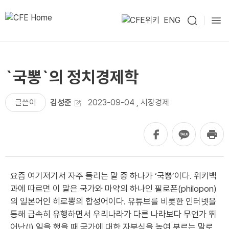
ENG
`국뽕`의 정치경제학
글쓴이
김성준
2023-09-04
,
시장경제
요즘 여기저기서 자주 들리는 말 중 하나가 ‘국뽕’이다. 위키백
과에 따르면 이 말은 국가와 마약의 하나인 필로폰(philopon)
의 일본어인 히로뽕의 합성어이다. 유튜브를 비롯한 인터넷을
통해 급속히 유행하면서 우리나라가 다른 나라보다 무언가 뛰
어난(!) 일을 했을 때 국가에 대한 자부심을 높여 부르는 말로