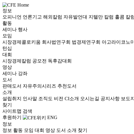
정보
오피니언
언론기고
해외칼럼
자유발언대
지텔만 칼럼
홀콤 칼
활동
세미나
행사
모임
시장경제콜로키움
회사법연구회
법경제연구회
아고라이코노
턴십
대회
시장경제칼럼 공모전
독후감대회
영상
세미나
강좌
도서
판매도서
자유주의시리즈
추천도서
소개
설립취지
인사말
조직도
비전
CI소개
오시는길
공지사항
보도
찾기
사이트맵
검색
후원하기
ENG
정보
정보
활동
모임
대회
영상
도서
소개
찾기