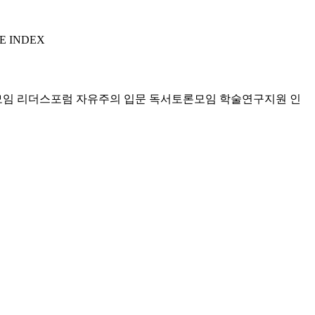
E INDEX
모임 리더스포럼
자유주의 입문 독서토론모임
학술연구지원
인