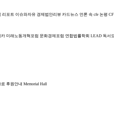
럼
리포트
이슈와자유
경제법안리뷰
카드뉴스
언론 속 cfe
논평
CF
미카
미래노동개혁포럼
문화경제포럼
연합법률학회 LEAD
독서
자료
후원안내
Memorial Hall