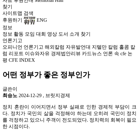
자료
후원안내
Memorial Hall
찾기
사이트맵
검색
후원하기
ENG
정보
정보
활동
모임
대회
영상
도서
소개
찾기
언론기고
오피니언
언론기고
해외칼럼
자유발언대
지텔만 칼럼
홀콤 칼
럼
리포트
이슈와자유
경제법안리뷰
카드뉴스
언론 속 cfe
논
평
CFE INDEX
어떤 정부가 좋은 정부인가
글쓴이
최승노
2024-12-29
,
브릿지경제
정치 혼란이 이어지면서 정부 실패로 인한 경제적 부담이 크
다. 정치가 국민의 삶을 걱정해야 하는데 오히려 국민이 정치
를 걱정하고 있으니 주객이 전도되었다. 정치력의 회복이 필요
한 시점이다.