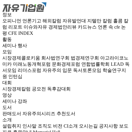
정보
오피니언
언론기고
해외칼럼
자유발언대
지텔만 칼럼
홀콤 칼
럼
리포트
이슈와자유
경제법안리뷰
카드뉴스
언론 속 cfe
논
평
CFE INDEX
활동
세미나
행사
모임
시장경제콜로키움
회사법연구회
법경제연구회
아고라이코노
미카
미래노동개혁포럼
문화경제포럼
연합법률학회 LEAD
독
서모임 리더스포럼
자유주의 입문 독서토론모임
학술연구지
원
인턴십
대회
시장경제칼럼 공모전
독후감대회
영상
세미나
강좌
도서
판매도서
자유주의시리즈
추천도서
소개
설립취지
인사말
조직도
비전
CI소개
오시는길
공지사항
보도