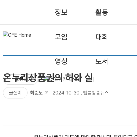
정보
활동
모임
대회
영상
도서
온누리상품권의 허와 실
후원하기
ENG
글쓴이
최승노
2024-10-30
,
법률방송뉴스