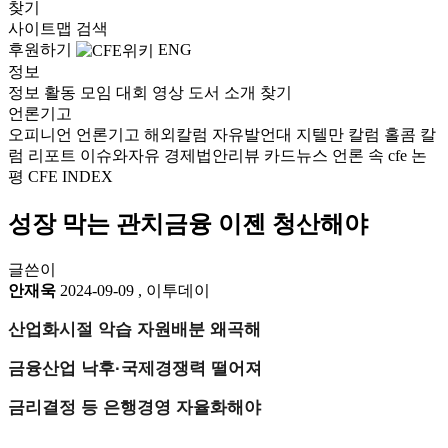
찾기
사이트맵
검색
후원하기
ENG
정보
정보
활동
모임
대회
영상
도서
소개
찾기
언론기고
오피니언
언론기고
해외칼럼
자유발언대
지텔만 칼럼
홀콤 칼
럼
리포트
이슈와자유
경제법안리뷰
카드뉴스
언론 속 cfe
논
평
CFE INDEX
성장 막는 관치금융 이젠 청산해야
글쓴이
안재욱
2024-09-09
,
이투데이
산업화시절 악습 자원배분 왜곡해
금융산업 낙후·국제경쟁력 떨어져
금리결정 등 은행경영 자율화해야