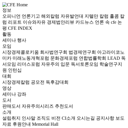
정보
오피니언
언론기고
해외칼럼
자유발언대
지텔만 칼럼
홀콤 칼
럼
리포트
이슈와자유
경제법안리뷰
카드뉴스
언론 속 cfe
논
평
CFE INDEX
활동
세미나
행사
모임
시장경제콜로키움
회사법연구회
법경제연구회
아고라이코노
미카
미래노동개혁포럼
문화경제포럼
연합법률학회 LEAD
독
서모임 리더스포럼
자유주의 입문 독서토론모임
학술연구지
원
인턴십
대회
시장경제칼럼 공모전
독후감대회
영상
세미나
강좌
도서
판매도서
자유주의시리즈
추천도서
소개
설립취지
인사말
조직도
비전
CI소개
오시는길
공지사항
보도
자료
후원안내
Memorial Hall