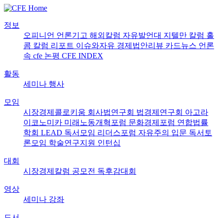
정보
오피니언
언론기고
해외칼럼
자유발언대
지텔만 칼럼
홀
콤 칼럼
리포트
이슈와자유
경제법안리뷰
카드뉴스
언론
속 cfe
논평
CFE INDEX
활동
세미나
행사
모임
시장경제콜로키움
회사법연구회
법경제연구회
아고라
이코노미카
미래노동개혁포럼
문화경제포럼
연합법률
학회 LEAD
독서모임 리더스포럼
자유주의 입문 독서토
론모임
학술연구지원
인턴십
대회
시장경제칼럼 공모전
독후감대회
영상
세미나
강좌
도서