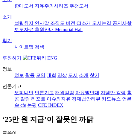
판매도서
자유주의시리즈
추천도서
소개
설립취지
인사말
조직도
비전
CI소개
오시는길
공지사항
보도자료
후원안내
Memorial Hall
찾기
사이트맵
검색
후원하기
ENG
정보
정보
활동
모임
대회
영상
도서
소개
찾기
언론기고
오피니언
언론기고
해외칼럼
자유발언대
지텔만 칼럼
홀
콤 칼럼
리포트
이슈와자유
경제법안리뷰
카드뉴스
언론
속 cfe
논평
CFE INDEX
‘25만 원 지급’이 잘못인 까닭
글쓴이