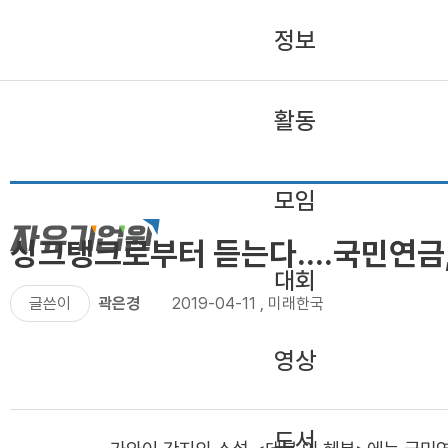
정보
활동
모임
싱크탱크로부터 듣는다....국민연금
대회
글쓴이
곽은경
2019-04-11
,
미래한국
영상
도서