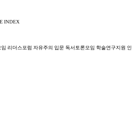
E INDEX
모임 리더스포럼
자유주의 입문 독서토론모임
학술연구지원
인