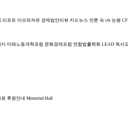
럼
리포트
이슈와자유
경제법안리뷰
카드뉴스
언론 속 cfe
논평
CF
미카
미래노동개혁포럼
문화경제포럼
연합법률학회 LEAD
독서
자료
후원안내
Memorial Hall