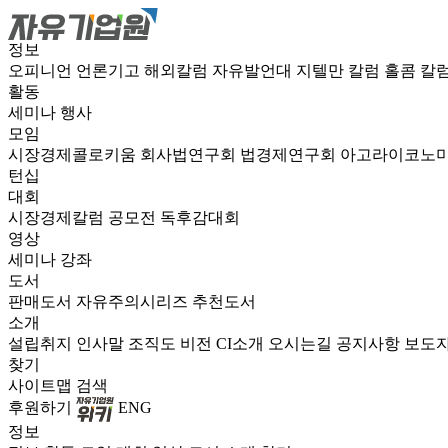
정보
오피니언
언론기고
해외칼럼
자유발언대
지텔만 칼럼
홀콤 칼
활동
세미나
행사
모임
시장경제콜로키움
회사법연구회
법경제연구회
아고라이코노
턴십
대회
시장경제칼럼 공모전
독후감대회
영상
세미나
강좌
도서
판매도서
자유주의시리즈
추천도서
소개
설립취지
인사말
조직도
비전
CI소개
오시는길
공지사항
보도
찾기
사이트맵
검색
후원하기
ENG
정보