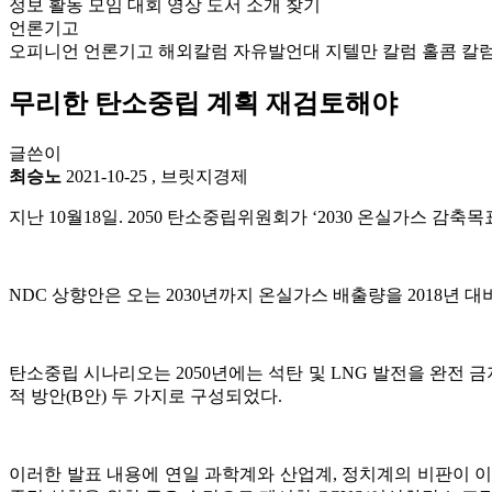
정보
활동
모임
대회
영상
도서
소개
찾기
언론기고
오피니언
언론기고
해외칼럼
자유발언대
지텔만 칼럼
홀콤 칼
무리한 탄소중립 계획 재검토해야
글쓴이
최승노
2021-10-25
,
브릿지경제
지난 10월18일. 2050 탄소중립위원회가 ‘2030 온실가스 감축목
NDC 상향안은 오는 2030년까지 온실가스 배출량을 2018년 
탄소중립 시나리오는 2050년에는 석탄 및 LNG 발전을 완전 금
적 방안(B안) 두 가지로 구성되었다.
이러한 발표 내용에 연일 과학계와 산업계, 정치계의 비판이 이