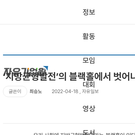
정보
활동
모임
‘지방균형발전’의 블랙홀에서 벗어
대회
글쓴이
최승노
2022-04-18
,
자유일보
영상
도서