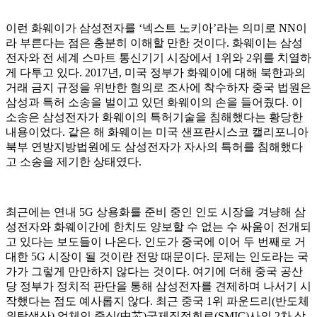
이런 화웨이가 삼성전자를 ‘넥스트 노키아’라는 의미로 NN이
라 부른다는 점은 충분히 이해할 만한 것이다. 화웨이는 삼성
전자와 전 세계 스마트 통신기기 시장에서 1위와 2위를 치열하
게 다투고 있다. 2017년, 미국 정부가 화웨이에 대해 북한과의
거래 금지 규정을 위반한 혐의로 조사에 착수하자 중국 법원은
삼성과 특허 소송을 벌이고 있던 화웨이의 손을 들어줬다. 이
소송은 삼성전자가 화웨이의 특허기술을 침해했다는 황당한
내용이었다. 같은 해 화웨이는 미국 샌프란시스코 캘리포니아
북부 연방지방법원에도 삼성전자가 자사의 특허를 침해했다
고 소송을 제기한 상태였다.
최근에는 연내 5G 상용화를 준비 중인 인도 시장을 겨냥해 삼
성전자와 화웨이간에 한치도 양보할 수 없는 수 싸움이 전개되
고 있다는 보도들이 나온다. 인도가 중국에 이어 두 번째로 거
대한 5G 시장이 될 것이란 전망 때문이다. 문제는 인도라는 국
가가 그렇게 만만하지 않다는 것이다. 여기에 더해 중국 공산
당 정부가 정치적 판단을 통해 삼성전자를 견제하며 나서기 시
작했다는 점도 예사롭지 않다. 최근 중국 1위 파운드리(반도체
위탁생산) 업체인 중신(中芯)국제집적회로(SMIC)사의 2차 상