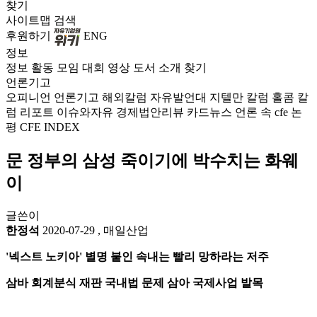
찾기
사이트맵
검색
후원하기
ENG
정보
정보
활동
모임
대회
영상
도서
소개
찾기
언론기고
오피니언
언론기고
해외칼럼
자유발언대
지텔만 칼럼
홀콤 칼
럼
리포트
이슈와자유
경제법안리뷰
카드뉴스
언론 속 cfe
논
평
CFE INDEX
문 정부의 삼성 죽이기에 박수치는 화웨
이
글쓴이
한정석
2020-07-29
,
매일산업
'넥스트 노키아' 별명 붙인 속내는 빨리 망하라는 저주
삼바 회계분식 재판 국내법 문제 삼아 국제사업 발목