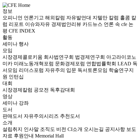
정보
오피니언
언론기고
해외칼럼
자유발언대
지텔만 칼럼
홀콤 칼
럼
리포트
이슈와자유
경제법안리뷰
카드뉴스
언론 속 cfe
논
평
CFE INDEX
활동
세미나
행사
모임
시장경제콜로키움
회사법연구회
법경제연구회
아고라이코노
미카
미래노동개혁포럼
문화경제포럼
연합법률학회 LEAD
독
서모임 리더스포럼
자유주의 입문 독서토론모임
학술연구지
원
인턴십
대회
시장경제칼럼 공모전
독후감대회
영상
세미나
강좌
도서
판매도서
자유주의시리즈
추천도서
소개
설립취지
인사말
조직도
비전
CI소개
오시는길
공지사항
보도
자료
후원안내
Memorial Hall