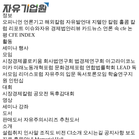
정보
오피니언
언론기고
해외칼럼
자유발언대
지텔만 칼럼
홀콤 칼
럼
리포트
이슈와자유
경제법안리뷰
카드뉴스
언론 속 cfe
논
평
CFE INDEX
활동
세미나
행사
모임
시장경제콜로키움
회사법연구회
법경제연구회
아고라이코노
미카
미래노동개혁포럼
문화경제포럼
연합법률학회 LEAD
독
서모임 리더스포럼
자유주의 입문 독서토론모임
학술연구지
원
인턴십
대회
시장경제칼럼 공모전
독후감대회
영상
세미나
강좌
도서
판매도서
자유주의시리즈
추천도서
소개
설립취지
인사말
조직도
비전
CI소개
오시는길
공지사항
보도