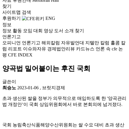
자료
후원안내
Memorial Hall
찾기
사이트맵
검색
후원하기
ENG
정보
정보
활동
모임
대회
영상
도서
소개
찾기
언론기고
오피니언
언론기고
해외칼럼
자유발언대
지텔만 칼럼
홀콤 칼
럼
리포트
이슈와자유
경제법안리뷰
카드뉴스
언론 속 cfe
논
평
CFE INDEX
양곡법 밀어붙이는 후진 국회
글쓴이
최승노
2023-01-06
,
브릿지경제
초과 생산된 쌀을 정부가 의무적으로 매입하도록 한 '양곡관리
법 개정안’이 국회 상임위원회에서 바로 본회의에 넘겨졌다.
국회 농림축산식품해양수산위원회는 쌀 수요 대비 초과 생산