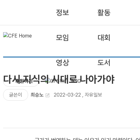
정보
활동
모임
대회
영상
도서
다시 지식의 시대로 나아가야
후원하기
ENG
글쓴이
최승노
2022-03-22
,
자유일보