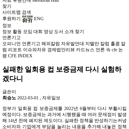
자료
후원안내
Memorial Hall
찾기
사이트맵
검색
후원하기
ENG
정보
정보
활동
모임
대회
영상
도서
소개
찾기
언론기고
오피니언
언론기고
해외칼럼
자유발언대
지텔만 칼럼
홀콤 칼
럼
리포트
이슈와자유
경제법안리뷰
카드뉴스
언론 속 cfe
논
평
CFE INDEX
실패한 일회용 컵 보증금제 다시 실험하
겠다니
글쓴이
최승노
2022-03-01
,
자유일보
정부가 일회용 컵 보증금제를 2022년 6월부터 다시 부활시킬
예정이다. 보증금제는 과거에 시행됐을 때 여러 문제점이 발생
해 14년 전에 폐지된 제도이다. 실패한 정책을 반성하기는커녕
소비자와 기업에게 부담을 늘리는 내용을 추가해 내놓은 정책