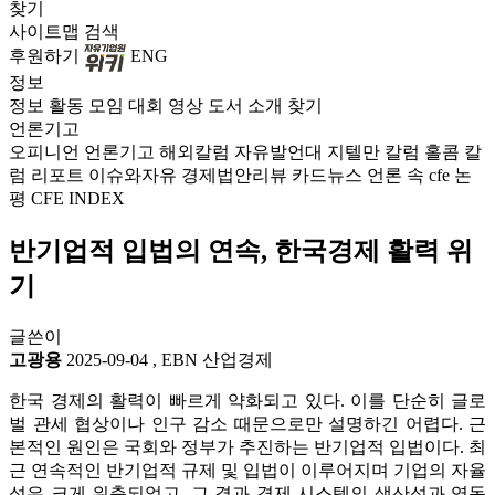
찾기
사이트맵
검색
후원하기
ENG
정보
정보
활동
모임
대회
영상
도서
소개
찾기
언론기고
오피니언
언론기고
해외칼럼
자유발언대
지텔만 칼럼
홀콤 칼
럼
리포트
이슈와자유
경제법안리뷰
카드뉴스
언론 속 cfe
논
평
CFE INDEX
반기업적 입법의 연속, 한국경제 활력 위
기
글쓴이
고광용
2025-09-04
,
EBN 산업경제
한국 경제의 활력이 빠르게 약화되고 있다. 이를 단순히 글로
벌 관세 협상이나 인구 감소 때문으로만 설명하긴 어렵다. 근
본적인 원인은 국회와 정부가 추진하는 반기업적 입법이다. 최
근 연속적인 반기업적 규제 및 입법이 이루어지며 기업의 자율
성은 크게 위축되었고, 그 결과 경제 시스템의 생산성과 역동