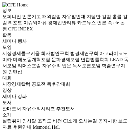
정보
오피니언
언론기고
해외칼럼
자유발언대
지텔만 칼럼
홀콤 칼
럼
리포트
이슈와자유
경제법안리뷰
카드뉴스
언론 속 cfe
논
평
CFE INDEX
활동
세미나
행사
모임
시장경제콜로키움
회사법연구회
법경제연구회
아고라이코노
미카
미래노동개혁포럼
문화경제포럼
연합법률학회 LEAD
독
서모임 리더스포럼
자유주의 입문 독서토론모임
학술연구지
원
인턴십
대회
시장경제칼럼 공모전
독후감대회
영상
세미나
강좌
도서
판매도서
자유주의시리즈
추천도서
소개
설립취지
인사말
조직도
비전
CI소개
오시는길
공지사항
보도
자료
후원안내
Memorial Hall