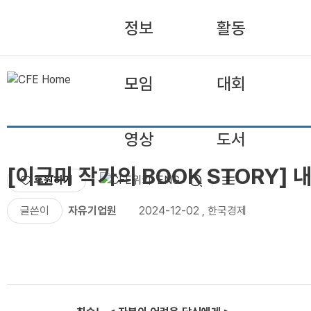
정보
활동
모임
대회
영상
도서
[이근미 작가의 BOOK STORY]
후원하기
ENG
글쓴이
자유기업원
2024-12-02
,
한국경제