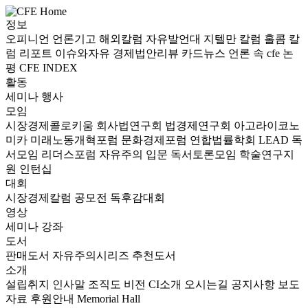
정보
오피니언
언론기고
해외칼럼
자유발언대
지텔만 칼럼
홀콤 칼
럼
리포트
이슈와자유
경제법안리뷰
카드뉴스
언론 속 cfe
논
평
CFE INDEX
활동
세미나
행사
모임
시장경제콜로키움
회사법연구회
법경제연구회
아고라이코노
미카
미래노동개혁포럼
문화경제포럼
연합법률학회 LEAD
독
서모임 리더스포럼
자유주의 입문 독서토론모임
학술연구지
원
인턴십
대회
시장경제칼럼 공모전
독후감대회
영상
세미나
강좌
도서
판매도서
자유주의시리즈
추천도서
소개
설립취지
인사말
조직도
비전
CI소개
오시는길
공지사항
보도
자료
후원안내
Memorial Hall