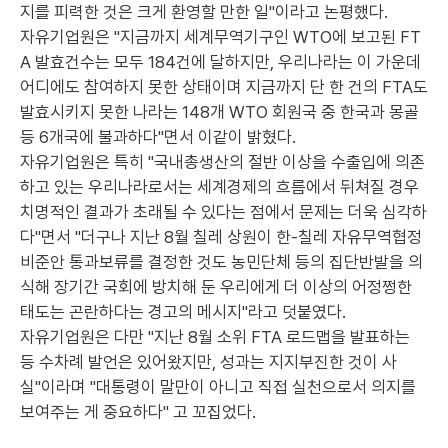
지를 피력한 것은 크게 환영할 만한 일"이라고 논평했다.
자유기업원은 "지금까지 세계무역기구인 WTO에 보고된 FT
A 발효건수는 모두 184건에 달하지만, 우리나라는 이 가운데
어디에도 참여하지 못한 상태이며 지금까지 단 한 건의 FTA도
발효시키지 못한 나라는 148개 WTO 회원국 중 한국과 몽골
등 6개국에 불과하다"면서 이같이 밝혔다.
자유기업원은 특히 "국내총생산의 절반 이상을 수출입에 의존
하고 있는 우리나라로서는 세계경제의 흐름에서 뒤쳐질 경우
치명적인 결과가 초래될 수 있다는 점에서 문제는 더욱 심각하
다"면서 "더구나 지난 8월 칠레 상원이 한-칠레 자유무역협정
비준안 통과보류를 결정한 것도 농민단체 등의 집단반발을 의
식해 장기간 국회에 방치해 둔 우리에게 더 이상의 어정쩡한
태도는 곤란하다는 경고의 메시지"라고 덧붙였다.
자유기업원은 다만 "지난 8월 소위 FTA 로드맵을 발표하는
등 수차례 발언은 있어왔지만, 성과는 지지부진한 것이 사
실"이라며 "대통령이 말만이 아니고 직접 실천으로서 의지를
보여주는 게 중요하다" 고 꼬집었다.