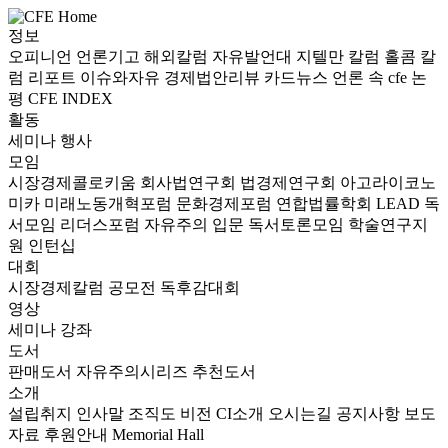
정보
오피니언
언론기고
해외칼럼
자유발언대
지텔만 칼럼
홀콤 칼
럼
리포트
이슈와자유
경제법안리뷰
카드뉴스
언론 속 cfe
논
평
CFE INDEX
활동
세미나
행사
모임
시장경제콜로키움
회사법연구회
법경제연구회
아고라이코노
미카
미래노동개혁포럼
문화경제포럼
연합법률학회 LEAD
독
서모임 리더스포럼
자유주의 입문 독서토론모임
학술연구지
원
인턴십
대회
시장경제칼럼 공모전
독후감대회
영상
세미나
강좌
도서
판매도서
자유주의시리즈
추천도서
소개
설립취지
인사말
조직도
비전
CI소개
오시는길
공지사항
보도
자료
후원안내
Memorial Hall