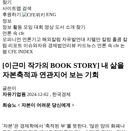
찾기
사이트맵
검색
후원하기
ENG
정보
정보
활동
모임
대회
영상
도서
소개
찾기
언론 속 cfe
오피니언
언론기고
해외칼럼
자유발언대
지텔만 칼럼
홀콤 칼
럼
리포트
이슈와자유
경제법안리뷰
카드뉴스
언론 속 cfe
논
평
CFE INDEX
[이근미 작가의 BOOK STORY] 내 삶을
자본축적과 연관지어 보는 기회
글쓴이
자유기업원
2024-12-02
,
한국경제
최승노 < 자본이 어려운 당신에게 >
'자본’은 경제학에서 '축적된 부’를 뜻한다. '많은 양의 화폐나